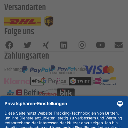
Versandarten
Folge uns
Zahlungsarten
Rechnung
Vorkasse
ESSKA International
new
new
new