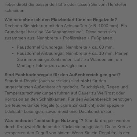
lieber direkt die passende Höhe oder lassen Sie vom Hersteller
schneiden.
Wie berechne ich den Platzbedarf für eine Regalzeile?
Rechnen Sie nicht nur mit den Achsmaßen (z.B. 1000 mm). Ein
Grundregal hat eine "Außenabmessung". Diese setzt sich
zusammen aus: Nennbreite + Profilbreiten + Fußplatten.
Faustformel Grundregal: Nennbreite + ca. 60 mm.
Faustformel Anbauregal: Nennbreite + ca. 10 mm. Planen
Sie immer einige Zentimeter "Luft" zu Wänden ein, um
Montage-Toleranzen auszugleichen.
Sind Fachbodenregale für den Außenbereich geeignet?
Standard-Regale (auch verzinkte) sind
nicht
für den
ungeschützten Außenbereich gedacht. Feuchtigkeit, Regen und
Temperaturschwankungen führen auf Dauer zu Weißrost oder
Korrosion an den Schnittkanten. Für den Außenbereich benötigen
Sie feuerverzinkte Regale (dickere Zinkschicht) oder spezielle
Edelstahl-Lösungen, sowie meist eine Dachkonstruktion.
Was bedeutet "beidseitige Nutzung"?
Standardregale werden
durch Kreuzverbände an der Rückseite ausgesteift. Diese Kreuze
versperren den Zugriff von hinten. Wenn Sie ein Regal frei in den