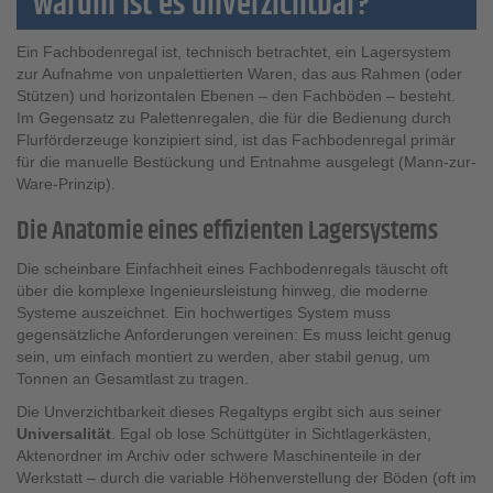
warum ist es unverzichtbar?
Ein Fachbodenregal ist, technisch betrachtet, ein Lagersystem
zur Aufnahme von unpalettierten Waren, das aus Rahmen (oder
Stützen) und horizontalen Ebenen – den Fachböden – besteht.
Im Gegensatz zu Palettenregalen, die für die Bedienung durch
Flurförderzeuge konzipiert sind, ist das Fachbodenregal primär
für die manuelle Bestückung und Entnahme ausgelegt (Mann-zur-
Ware-Prinzip).
Die Anatomie eines effizienten Lagersystems
Die scheinbare Einfachheit eines Fachbodenregals täuscht oft
über die komplexe Ingenieursleistung hinweg, die moderne
Systeme auszeichnet. Ein hochwertiges System muss
gegensätzliche Anforderungen vereinen: Es muss leicht genug
sein, um einfach montiert zu werden, aber stabil genug, um
Tonnen an Gesamtlast zu tragen.
Die Unverzichtbarkeit dieses Regaltyps ergibt sich aus seiner
Universalität
. Egal ob lose Schüttgüter in Sichtlagerkästen,
Aktenordner im Archiv oder schwere Maschinenteile in der
Werkstatt – durch die variable Höhenverstellung der Böden (oft im