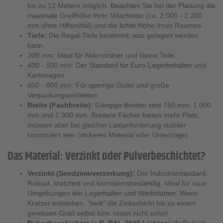
bis zu 12 Metern möglich. Beachten Sie bei der Planung die
maximale Greifhöhe Ihrer Mitarbeiter (ca. 2.000 - 2.200
mm ohne Hilfsmittel) und die lichte Höhe Ihres Raumes.
Tiefe:
Die Regal-Tiefe bestimmt, was gelagert werden
kann.
300 mm:
Ideal für Aktenordner und kleine Teile.
400 - 500 mm:
Der Standard für Euro-Lagerbehälter und
Kartonagen.
600 - 800 mm:
Für sperrige Güter und große
Verpackungseinheiten.
Breite (Fachbreite):
Gängige Breiten sind 750 mm, 1.000
mm und 1.300 mm. Breitere Fächer bieten mehr Platz,
müssen aber bei gleicher Lastanforderung stabiler
konstruiert sein (dickeres Material oder Unterzüge).
Das Material: Verzinkt oder Pulverbeschichtet?
Verzinkt (Sendzimirverzinkung):
Der Industriestandard.
Robust, kratzfest und korrosionsbeständig. Ideal für raue
Umgebungen wie Lagerhallen und Werkstätten. Wenn
Kratzer entstehen, "heilt" die Zinkschicht bis zu einem
gewissen Grad selbst bzw. rostet nicht sofort.
Pulverbeschichtet (z.B. RAL 7035 Lichtgrau):
Optisch