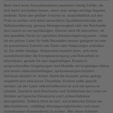
Beim Kauf eines Kreuzlinienlasers passieren häufig Fehler, die
sich leicht vermeiden lassen, wenn man einige wichtige Aspekte
bedenkt. Einer der größten Irrtümer ist, ausschließlich auf den
Preis zu achten und dabei wesentliche Qualitätsmerkmale wie
Selbstnivellierung, genaue Messgenauigkeit oder die Reichweite
des Lasers zu vernachlässigen. Ebenso wird oft übersehen, ob
das gewählte Gerät zur typischen Arbeitsumgebung passt – etwa
ob ein grüner Laser für helle Baustellen besser geeignet ist oder
ob ausreichend Zubehör wie Stativ oder Halterungen enthalten
ist. Ein dritter häufiger Stolperstein besteht darin, sich nicht
ausreichend über die Energieversorgung und Robustheit zu
informieren; gerade für den regelmäßigen Einsatz in
anspruchsvollen Umgebungen sind Modelle mit langlebigen Akkus
und einem widerstandsfähigen, spritzwassergeschützten
Gehäuse deutlich im Vorteil. Damit die Auswahl sicher gelingt,
empfiehlt sich eine kurze Checkliste: Erstens sollte geprüft
werden, ob der Laser selbstnivellierend ist und wie genau er
arbeitet. Zweitens sind Reichweite und Sichtbarkeit der Linien im
Hinblick auf typische Einsatzorte und Lichtverhältnisse
abzugleichen. Drittens lohnt es sich, auf praktische Extras wie
Warnfunktionen, vielfältige Montagemöglichkeiten und einen
zuverlässigen Kundendienst zu achten. Wer diese Kriterien