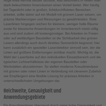
Auge etwa viermal besser sichtbar, was besonders in hellen oder
stark beleuchteten Innenräumen einen Vorteil bietet. Wer häufig
bei Tageslicht oder in großen, lichtdurchfluteten Bereichen
arbeitet, sollte daher auf ein Modell mit grünem Laser setzen, um
präzise Markierungen und Messungen zu gewährleisten. Rote
Laserlinien hingegen reichen für kleinere, weniger helle Räume
sowie für klassische Anwendungen im Innenbereich meist völlig
aus und sind zudem oft kostengünstiger. Bei Arbeiten im Freien
oder auf weitläufigen Baustellen ist die Sichtbarkeit des grünen
Lasers allerdings auch durch direktes Sonnenlicht begrenzt; hier
kann zusätzlich ein spezieller Laserdetektor sinnvoll sein, der die
Linien auf größere Entfernungen sichtbar macht. Wichtig ist, die
Wahl der Laserfarbe auf den individuellen Einsatzbereich und die
typischen Lichtverhältnisse der eigenen Baustellen oder
Werkstätten abzustimmen. So stellen moderne Kreuzlinienlaser
mit grünen oder roten Linien in Verbindung mit cleverem Zubehör
wie Empfängern eine flexible Lösung für präzises Arbeiten in
unterschiedlichsten Umgebungen dar.
Reichweite, Genauigkeit und
Anwendungsgebiete
Ein Kreuzlinienlaser überzeugt durch seine hohe Genauigkeit und