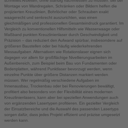
schnelles Arbeiten, ohne ständig nachmessen zu müssen. Bei der
Montage von Wandregalen, Schränken oder Bildern helfen die
projizierten Kreuzlinien, Bohrlöcher oder Schrauben exakt
waagerecht und senkrecht auszurichten, was einen
gleichmäßigen und professionellen Gesamteindruck garantiert. Im
Vergleich zu konventionellen Hilfsmitteln wie Wasserwaage oder
Maßband punkten Kreuzlinienlaser durch Geschwindigkeit und
Präzision – das reduziert den Aufwand spürbar, insbesondere auf
größeren Baustellen oder bei häufig wiederkehrenden
Messaufgaben. Alternativen wie Rotationslaser eignen sich
dagegen vor allem für großflächige Nivellierungsarbeiten im
Außenbereich, zum Beispiel beim Bau von Fundamenten oder
Bodenplatten, während Punktlaser bevorzugt werden, wenn
einzelne Punkte über größere Distanzen markiert werden
müssen. Wer regelmäßig verschiedene Aufgaben im
Innenausbau, Trockenbau oder bei Renovierungen bewältigt,
profitiert also besonders von der Flexibilität eines modernen
Kreuzlinienlasers, kann aber bei speziellen Anwendungen auch
von ergänzenden Lasertypen profitieren. Ein gezielter Vergleich
der Einsatzbereiche und die Auswahl des passenden Lasertyps
sorgen dafür, dass jedes Projekt effizient und präzise umgesetzt
werden kann.