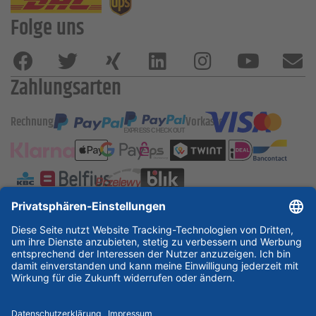
Folge uns
Zahlungsarten
Rechnung
Vorkasse
ESSKA International
new
new
new
Partner & Zertifikate