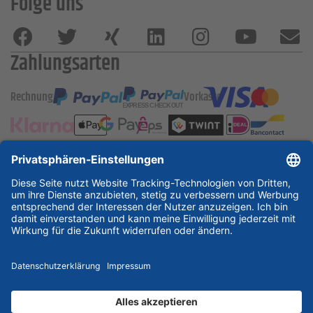
Folge uns
Zahlungsarten
Rechnung
Vorkasse
ESSKA International
new
new
new
Partner & Zertifikate