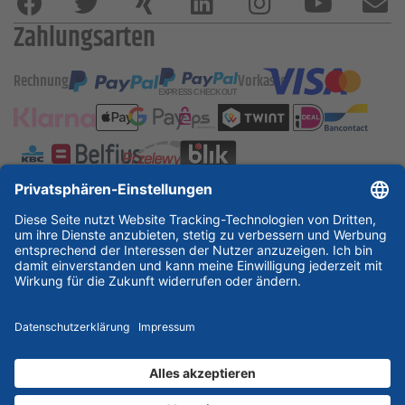
Zahlungsarten
Rechnung
Vorkasse
ESSKA International
new
new
new
Partner & Zertifikate