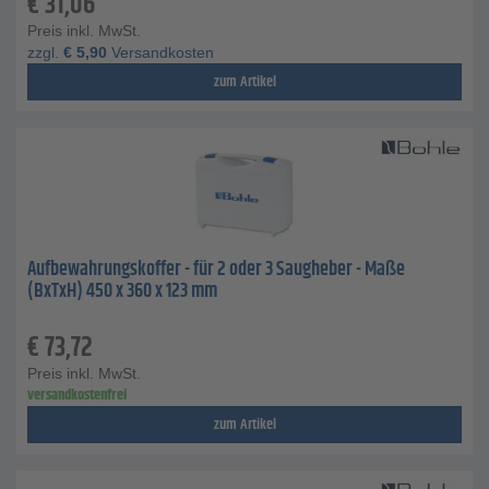
€
31,06
Preis inkl. MwSt.
zzgl.
€
5,90
Versandkosten
zum Artikel
Aufbewahrungskoffer - für 2 oder 3 Saugheber - Maße
(BxTxH) 450 x 360 x 123 mm
€
73,72
Preis inkl. MwSt.
versandkostenfrei
zum Artikel