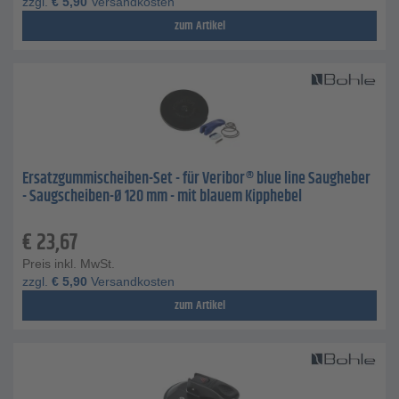
zzgl.
€
5,90
Versandkosten
zum Artikel
Ersatzgummischeiben-Set - für Veribor® blue line Saugheber
- Saugscheiben-Ø 120 mm - mit blauem Kipphebel
€
23,67
Preis inkl. MwSt.
zzgl.
€
5,90
Versandkosten
zum Artikel