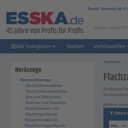
Gratis Versand ab
€
Alle Kategorien
Marken
Vorteilswelten
Startseite
Werkzeuge
Flach
Handwerkzeuge
Steckschlüsselsätze
Entdecken Si
Steckschlüsseleinsätze
Backenoption
Bits und Biteinsätze
Knarren und Ratschen
Weitere Info
Maulschlüssel und
Filtern & 
Maulringschlüssel
Ringschlüssel und
Preis
Ratschenringschlüssel