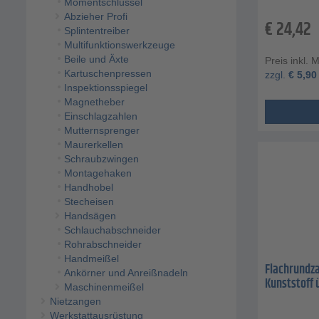
Momentschlüssel
Abzieher Profi
€
24,42
Splintentreiber
Multifunktionswerkzeuge
Beile und Äxte
Preis inkl. 
Kartuschenpressen
zzgl.
€
5,90
Inspektionsspiegel
Magnetheber
Einschlagzahlen
Mutternsprenger
Maurerkellen
Schraubzwingen
Montagehaken
Handhobel
Stecheisen
Handsägen
Schlauchabschneider
Rohrabschneider
Handmeißel
Flachrundza
Ankörner und Anreißnadeln
Kunststoff 
Maschinenmeißel
Nietzangen
Werkstattausrüstung