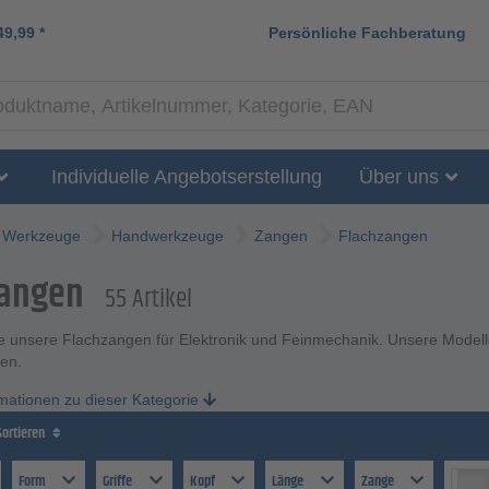
49,99
*
Persönliche Fachberatung
Individuelle Angebotserstellung
Über uns
Werkzeuge
Handwerkzeuge
Zangen
Flachzangen
zangen
55 Artikel
e unsere Flachzangen für Elektronik und Feinmechanik. Unsere Modelle
en.
rmationen zu dieser Kategorie
Sortieren
Form
Griffe
Kopf
Länge
Zange