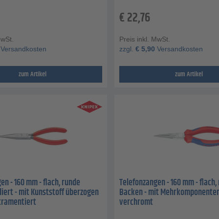
€
22,76
MwSt.
Preis inkl. MwSt.
Versandkosten
zzgl.
€
5,90
Versandkosten
zum Artikel
zum Artikel
en - 160 mm - flach, runde
Telefonzangen - 160 mm - flach,
liert - mit Kunststoff überzogen
Backen - mit Mehrkomponenten
tramentiert
verchromt