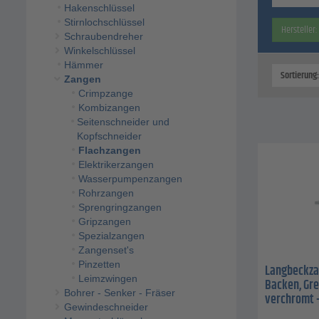
Hakenschlüssel
Stirnlochschlüssel
Hersteller:
Schraubendreher
Winkelschlüssel
Hämmer
Sortierung
Zangen
Crimpzange
Kombizangen
Seitenschneider und
Kopfschneider
Flachzangen
Elektrikerzangen
Wasserpumpenzangen
Rohrzangen
Sprengringzangen
Gripzangen
Spezialzangen
Zangenset's
Pinzetten
Langbeckzan
Leimzwingen
Backen, Grei
Bohrer - Senker - Fräser
verchromt 
Gewindeschneider