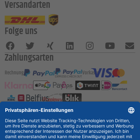
Versandarten
Folge uns
Zahlungsarten
Rechnung
Vorkasse
ESSKA International
new
new
new