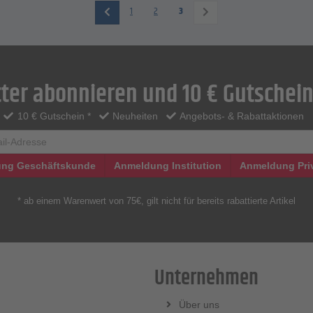
1
2
3
ter abonnieren und 10 € Gutschein
10 € Gutschein *
Neuheiten
Angebots- & Rabattaktionen
ng Geschäftskunde
Anmeldung Institution
Anmeldung Pri
* ab einem Warenwert von 75€, gilt nicht für bereits rabattierte Artikel
Unternehmen
Über uns