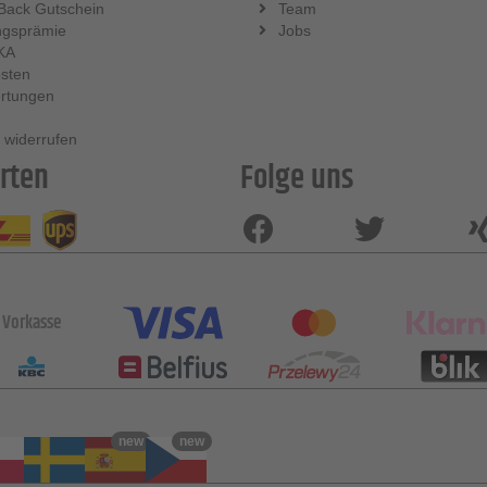
Back Gutschein
Team
ngsprämie
Jobs
KA
sten
rtungen
 widerrufen
rten
Folge uns
Vorkasse
new
new