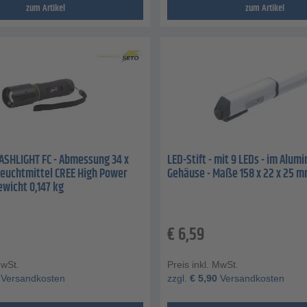
zum Artikel
zum Artikel
ASHLIGHT FC - Abmessung 34 x
LED-Stift - mit 9 LEDs - im Alum
Leuchtmittel CREE High Power
Gehäuse - Maße 158 x 22 x 25 
ewicht 0,147 kg
€
6,59
MwSt.
Preis inkl. MwSt.
Versandkosten
zzgl.
€
5,90
Versandkosten