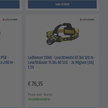
zum Artikel
P5R -
Ledlenser EXH8 - Leuchtweite 65 bis 120 m -
te 240 m -
Leuchtdauer 15 bis 40 Std. - 3x Mignon (AA)
1.5V
€
76,35
Preis inkl. MwSt.
versandkostenfrei