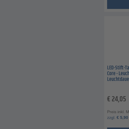
LED-Stift-T
Core - Leuc
Leuchtdauer
€
24,05
Preis inkl. 
zzgl.
€
5,90