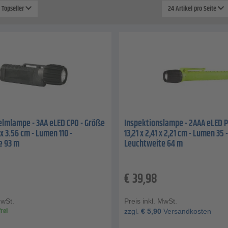
: Topseller
24 Artikel pro Seite
lmlampe - 3AA eLED CPO - Größe
Inspektionslampe - 2AAA eLED P
 x 3.56 cm - Lumen 110 -
13,21 x 2,41 x 2,21 cm - Lumen 35 -
e 93 m
Leuchtweite 64 m
€
39,98
MwSt.
Preis inkl. MwSt.
rei
zzgl.
€
5,90
Versandkosten