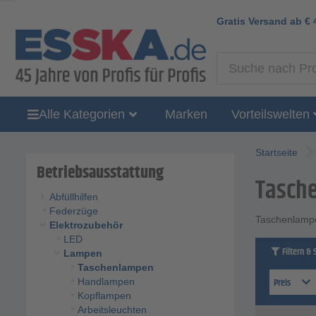
Gratis Versand ab
€
Alle Kategorien
Marken
Vorteilswelten
Startseite
Betriebsausstattung
Tasch
Abfüllhilfen
Federzüge
Taschenlamp
Elektrozubehör
LED
Filtern & 
Lampen
Taschenlampen
Preis
Handlampen
Kopflampen
Arbeitsleuchten