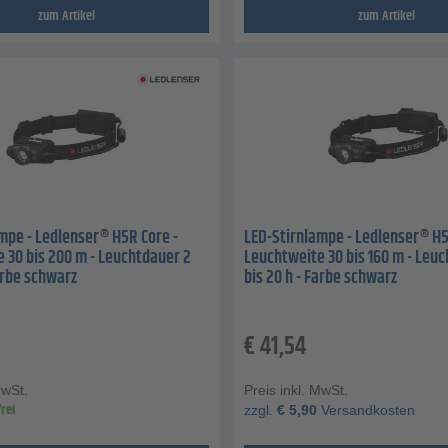
zum Artikel
zum Artikel
mpe - Ledlenser® H5R Core -
LED-Stirnlampe - Ledlenser® H5
 30 bis 200 m - Leuchtdauer 2
Leuchtweite 30 bis 160 m - Leu
Farbe schwarz
bis 20 h - Farbe schwarz
€
41,54
MwSt.
Preis inkl. MwSt.
rei
zzgl.
€
5,90
Versandkosten