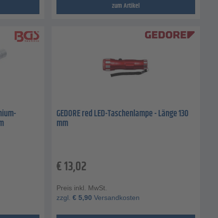
zum Artikel
inium-
GEDORE red LED-Taschenlampe - Länge 130
mm
mm
€
13,02
Preis inkl. MwSt.
zzgl.
€
5,90
Versandkosten