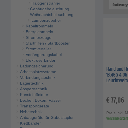
Halogenstrahler
Sortierung
Gebäudebeleuchtung
Weihnachtsbeleuchtung
Lampenzubehör
Kabeltrommeln
Energieampeln
Stromerzeuger
Starthilfen / Startbooster
Stromverteiler
Verlängerungskabel
Elektroverbinder
Ladungssicherung
Hand und He
Arbeitsplatzsysteme
13.46 x 4.06
Verbindungstechnik
Leuchtweit
Lagertechnik
Absperrtechnik
Kunststoffeimer
€
77,06
Becher, Boxen, Fässer
Transportgeräte
Hebetechnik
Preis inkl. 
Anbaugeräte für Gabelstapler
versandkostenf
Klettbänder