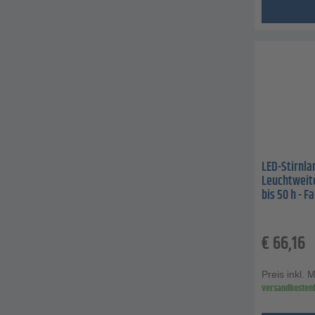
LED-Stirnla
Leuchtweite
bis 50 h - 
€
66,16
Preis inkl. 
versandkostenf