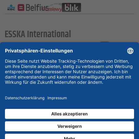
ESSKA International
new
new
new
Partner & Zertifikate