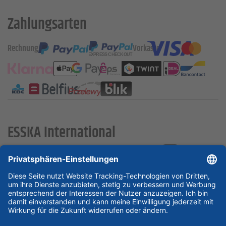
Zahlungsarten
Rechnung
Vorkasse
ESSKA International
new
new
new
Partner & Zertifikate