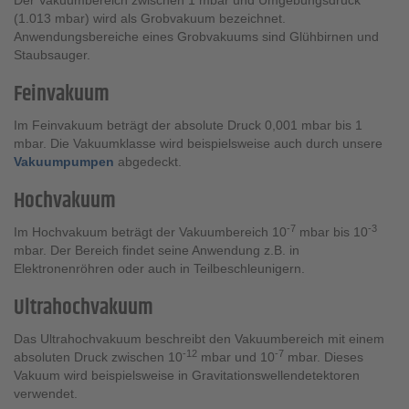
Der Vakuumbereich zwischen 1 mbar und Umgebungsdruck
(1.013 mbar) wird als Grobvakuum bezeichnet.
Anwendungsbereiche eines Grobvakuums sind Glühbirnen und
Staubsauger.
Feinvakuum
Im Feinvakuum beträgt der absolute Druck 0,001 mbar bis 1
mbar. Die Vakuumklasse wird beispielsweise auch durch unsere
Vakuumpumpen
abgedeckt.
Hochvakuum
-7
-3
Im Hochvakuum beträgt der Vakuumbereich 10
mbar bis 10
mbar. Der Bereich findet seine Anwendung z.B. in
Elektronenröhren oder auch in Teilbeschleunigern.
Ultrahochvakuum
Das Ultrahochvakuum beschreibt den Vakuumbereich mit einem
-12
-7
absoluten Druck zwischen 10
mbar und 10
mbar. Dieses
Vakuum wird beispielsweise in Gravitationswellendetektoren
verwendet.