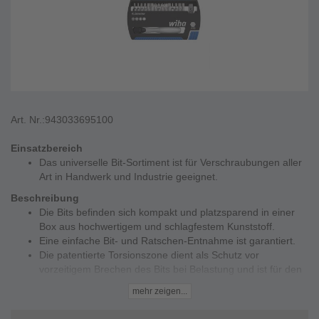
Art. Nr.:
943033695100
Einsatzbereich
Das universelle Bit-Sortiment ist für Verschraubungen aller
Art in Handwerk und Industrie geeignet.
Beschreibung
Die Bits befinden sich kompakt und platzsparend in einer
Box aus hochwertigem und schlagfestem Kunststoff.
Eine einfache Bit- und Ratschen-Entnahme ist garantiert.
Die patentierte Torsionszone dient als Schutz vor
vorzeitigem Brechen des Bits bei Belastung und ist für den
harten Schraubfall, wie z.B. in Metall, optimiert.
mehr zeigen...
Der Bithalter ist ein Universalhalter mit 1/4 Zoll und ist
magnetisch.