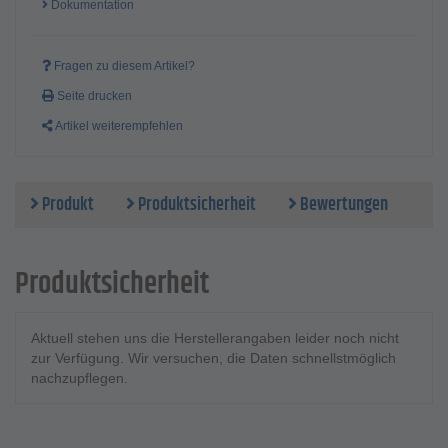
Dokumentation
1 x ZOT-Torsions-Bit, TORX® - Form C 6,3, T30 x 25 mm
1 x ZOT-Torsions-Bit, TORX® - Form C 6,3, T40 x 25 mm
1 x Universalhalter - 1/4, 1/4 mm x 58 mm, magnetisch
Fragen zu diesem Artikel?
1 x Bitratsche 1/4 Zoll - 1/4 x 90 mm, mit Daumenrad
Gewicht - 248 g
Seite drucken
Artikel weiterempfehlen
Produkt
Produktsicherheit
Bewertungen
Produktsicherheit
Aktuell stehen uns die Herstellerangaben leider noch nicht
zur Verfügung. Wir versuchen, die Daten schnellstmöglich
nachzupflegen.