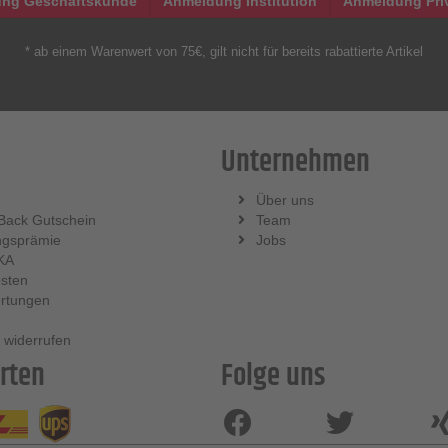
ng Geschäftskunde
Anmeldung Institution
Anmeldung Pri
* ab einem Warenwert von 75€, gilt nicht für bereits rabattierte Artikel
Unternehmen
Über uns
Back Gutschein
Team
ngsprämie
Jobs
KA
sten
rtungen
 widerrufen
rten
Folge uns