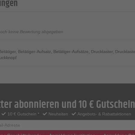
ungen
noch keine Bewertung abgegeben
Betätiger
,
Betätiger-Aufsatz
,
Betätiger-Aufsätze
,
Drucktaster
,
Drucktast
uckknopf
ter abonnieren und 10 € Gutschein
10 € Gutschein *
Neuheiten
Angebots- & Rabattaktionen