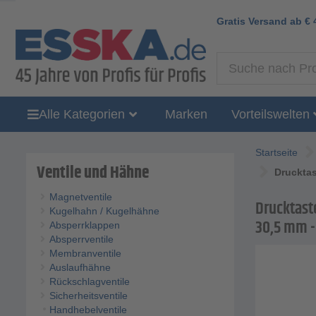
Gratis Versand ab
€
Alle Kategorien
Marken
Vorteilswelten
Startseite
Ventile und Hähne
Drucktas
Magnetventile
Drucktaste
Kugelhahn / Kugelhähne
30,5 mm -
Absperrklappen
Absperrventile
Membranventile
Auslaufhähne
Rückschlagventile
Sicherheitsventile
Handhebelventile