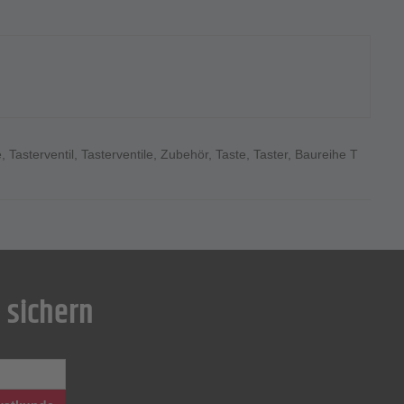
e
,
Tasterventil
,
Tasterventile
,
Zubehör
,
Taste
,
Taster
,
Baureihe T
 sichern