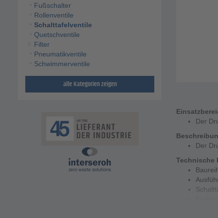
Fußschalter
Rollenventile
Schalttafelventile
Quetschventile
Filter
Pneumatikventile
Schwimmerventile
alle Kategorien zeigen
Einsatzbere
Der Dru
Beschreibu
Der Dru
Technische 
Baurei
Ausfüh
Schalt
Farben 