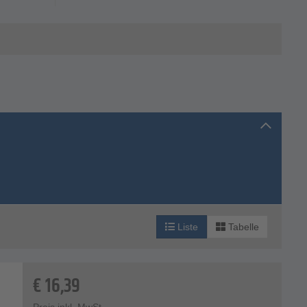
Liste
Tabelle
€
16,39
Preis inkl. MwSt.