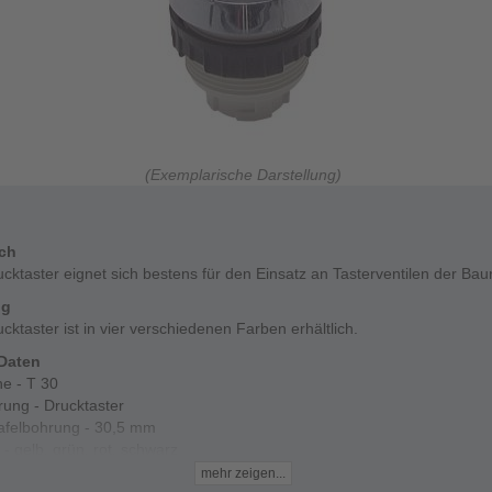
(Exemplarische Darstellung)
ich
cktaster eignet sich bestens für den Einsatz an Tasterventilen der Bau
ng
cktaster ist in vier verschiedenen Farben erhältlich.
Daten
he - T 30
rung - Drucktaster
tafelbohrung - 30,5 mm
- gelb, grün, rot, schwarz
mehr zeigen...