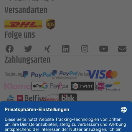
Versandarten
Folge uns
Zahlungsarten
Rechnung
Vorkasse
ESSKA International
new
new
new