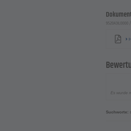
Dokument
9520A3IL0000 / 
H
Bewert
Es wurde 
Suchworte: