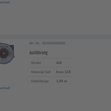
herheit
Art. Nr.: 9520A3I00000
Ausführung
Model
A3I
Material Seil
Inox 133
Kabellänge
1,65 m
herheit