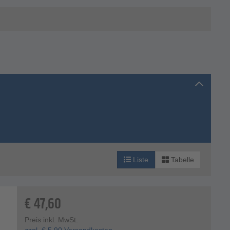
Liste
Tabelle
€
47,60
Preis inkl. MwSt.
zzgl.
€
5,90
Versandkosten