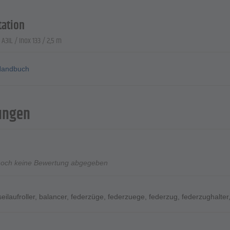
ation
A3IL / Inox 133 / 2,5 m
andbuch
ungen
noch keine Bewertung abgegeben
seilaufroller
,
balancer
,
federzüge
,
federzuege
,
federzug
,
federzughalter