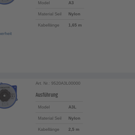
Model
A3
Material Seil
Nylon
Kabellänge
1,65 m
herheit
Art. Nr.: 9520A3L00000
Ausführung
Model
A3L
Material Seil
Nylon
Kabellänge
2,5 m