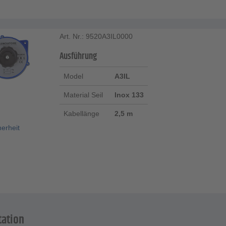
Art. Nr.: 9520A3IL0000
Ausführung
Model
A3IL
Material Seil
Inox 133
Kabellänge
2,5 m
herheit
ation