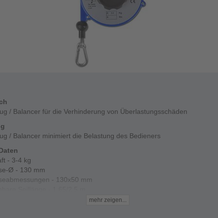
ich
ug / Balancer für die Verhinderung von Überlastungsschäden
ng
ug / Balancer minimiert die Belastung des Bedieners
Daten
ft - 3-4 kg
se-Ø - 130 mm
seabmessungen - 130x50 mm
bare Seillänge - 1,65/2,5 m
l Seil - Nylon/Inox 133
mehr zeigen...
 - 2 mm