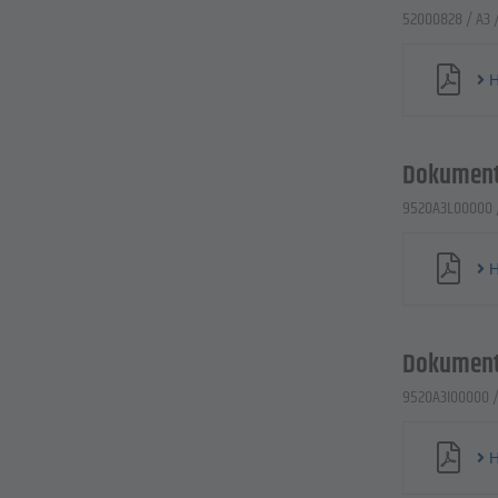
52000828 / A3 /
H
Dokument
9520A3L00000 /
H
Dokument
9520A3I00000 / 
H