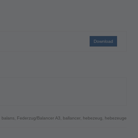
Download
,
balans
,
Federzug/Balancer A3
,
ballancer
,
hebezeug
,
hebezeuge