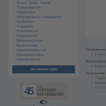
Becher, Boxen, Fässer
Transportgeräte
Hebetechnik
Anbaugeräte für Gabelstapler
Klettbänder
Tragegurte
Probennehmer
Fördertechnik
Elektroinstallation
Baubeschläge
Einsatzbere
Industriematten und
Federz
Arbeitsplatzmatten
Abdeckmaterial
Beschreibu
Federz
alle Kategorien zeigen
Technische 
Tragkra
Gehäu
Gehäu
Auszieh
Materia
Seil Ø