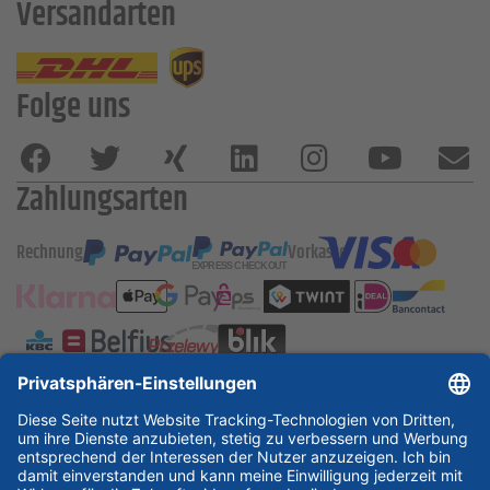
Versandarten
Folge uns
Zahlungsarten
Rechnung
Vorkasse
ESSKA International
new
new
new