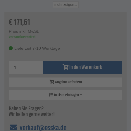
Antrieb - 19 mm
mehr zeigen...
Länge - 135 mm
für Glühkerzenschlüsselweite - 8 mm
€
171,61
für Gewinde - M8 x 1
Eignung: universell Mercedes Fiat Opel PSA VW
Preis inkl. MwSt.
besonders passend bei z.B. Mercedes: OM642, OM651,
versandkostenfrei
OM640; Fiat / Lancia / Opel 1.3 JTD / CDTi; PSA: 2.2
(DW12), 1.4 (DV4 8V), 1.6 (DV6 8V + 16V), 2.7 (DT17) und
Lieferzeit 7-10 Werktage
VW 2.5 TDI
Preis - per Stück
In den Warenkorb
Angebot anfordern
In Liste eintragen
Haben Sie Fragen?
Wir helfen gerne weiter!
verkauf@esska.de