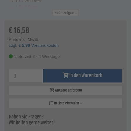
L1 - 25,0 mm
L2 - 9,0 mm
Innengewinde - G 1/4
mehr zeigen...
Außengewinde - 1/2" - 27 UNS
SW - 17 mm
€
16,58
Preis inkl. MwSt.
zzgl.
€
5,90
Versandkosten
Lieferzeit 2 - 4 Werktage
In den Warenkorb
Angebot anfordern
In Liste eintragen
Haben Sie Fragen?
Wir helfen gerne weiter!