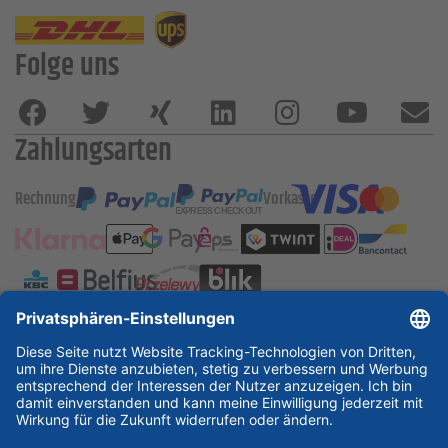
Folge uns
Zahlungsarten
Rechnung
Vorkasse
ESSKA International
new
new
new
Partner & Zertifikate