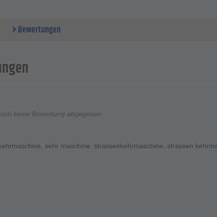
h.
Daten
Bewertungen
eite mit Seitenbesen - 800 mm
rinhalt - 40 Liter
t - 12 kg
sprinzip - Doppelwalzen - Überwurf-System
ungen
noch keine Bewertung abgegeben
kehrmaschine
,
kehr maschine
,
strassenkehrmaschine
,
strassen kehrm