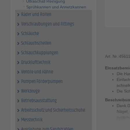
Ultraschall Reinigung
Sprühkannen und Annetzkannen
Räder und Rollen
Verschraubungen und Fittings
Schläuche
Schlauchschellen
Schlauchkupplungen
Art. Nr.:
4561
Drucklufttechnik
Einsatzbere
Ventile und Hähne
Die Han
Einfac
Pumpen Förderpumpen
schnell
Werkzeuge
Die Sch
Betriebsausstattung
Beschreibu
Dank D
Arbeitsschutz und Sicherheitsschuhe
Nägel,
systema
Messtechnik
Die Wil
Ausrüstung zum Sandstrahlen
Das Do