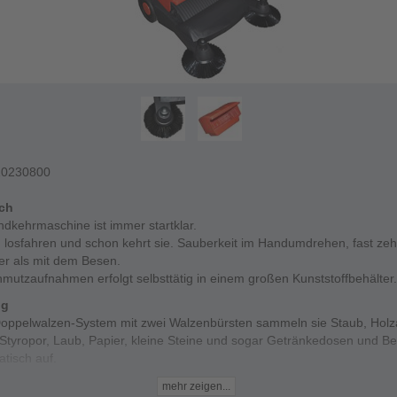
10230800
ich
dkehrmaschine ist immer startklar.
h losfahren und schon kehrt sie. Sauberkeit im Handumdrehen, fast ze
er als mit dem Besen.
mutzaufnahmen erfolgt selbsttätig in einem großen Kunststoffbehälter.
ng
oppelwalzen-System mit zwei Walzenbürsten sammeln sie Staub, Holza
 Styropor, Laub, Papier, kleine Steine und sogar Getränkedosen und B
tisch auf.
ms HKM 800 ist völlig wartungsfrei, leicht zu handhaben, auch von Fra
mehr zeigen...
ppelwalzen-System mit direktangetriebenen gegenläufigen Kehrwalzen