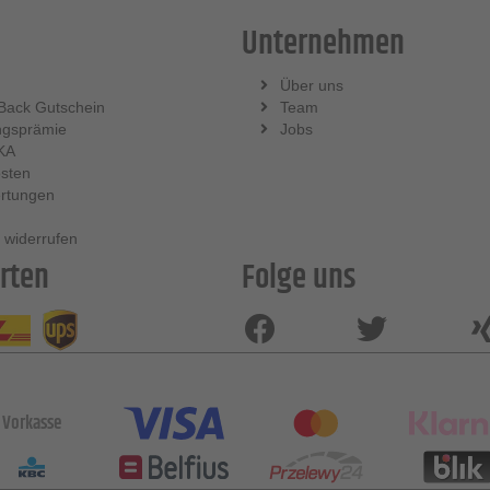
Unternehmen
Über uns
Back Gutschein
Team
ngsprämie
Jobs
KA
sten
rtungen
 widerrufen
rten
Folge uns
Vorkasse