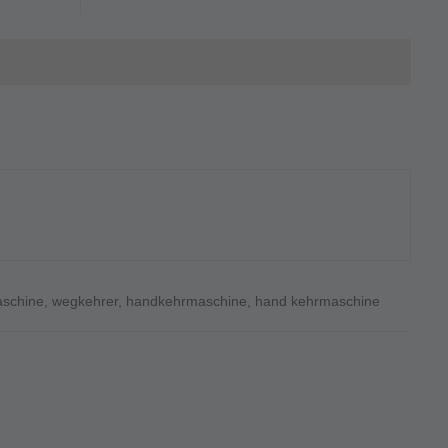
aschine
,
wegkehrer
,
handkehrmaschine
,
hand kehrmaschine