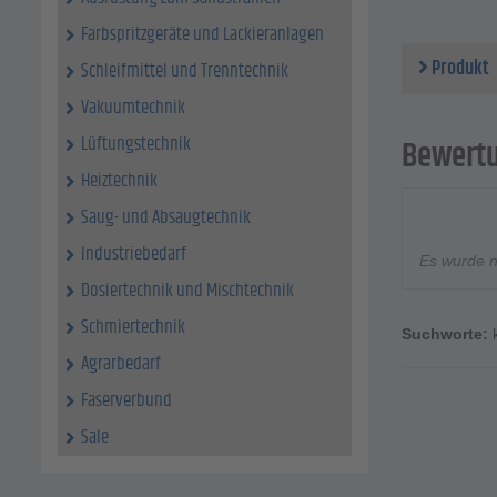
möglic
Farbspritzgeräte und Lackieranlagen
Technische 
Produkt
Schleifmittel und Trenntechnik
Kehrbr
Behälte
Vakuumtechnik
Gewich
Lüftungstechnik
Arbeit
Bewert
Heiztechnik
Saug- und Absaugtechnik
Industriebedarf
Es wurde 
Dosiertechnik und Mischtechnik
Schmiertechnik
Suchworte:
Agrarbedarf
Faserverbund
Sale