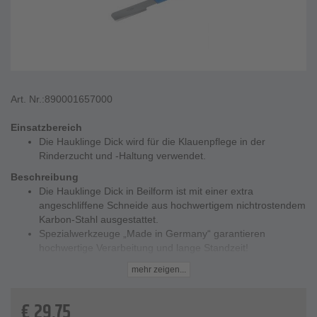
Art. Nr.:
890001657000
Einsatzbereich
Die Hauklinge Dick wird für die Klauenpflege in der
Rinderzucht und -Haltung verwendet.
Beschreibung
Die Hauklinge Dick in Beilform ist mit einer extra
angeschliffene Schneide aus hochwertigem nichtrostendem
Karbon-Stahl ausgestattet.
Spezialwerkzeuge „Made in Germany“ garantieren
hochwertige Verarbeitung und lange Standzeit!
Technische Daten
mehr zeigen...
Material - Karbon-Stahl
Breite - 3,1 cm
€
29,75
Länge - 36 cm