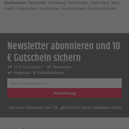
Suchworte:
Heizmatte
,
heizband
,
heizstreifen
,
heiz-band
,
heiz-
matte
,
heizmatten
,
heizbänder
,
fassheizband
,
fassheizbänder
Newsletter abonnieren und 10
€ Gutschein sichern
10 € Gutschein *
Neuheiten
Angebots- & Rabattaktionen
Anmeldung
* ab einem Warenwert von 75€, gilt nicht für bereits rabattierte Artikel