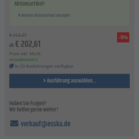
Kaltende
Aktionsartikel!
Max. Oberflächen - Temperatur der Heizmatten - 180°C
Weitere Aktionsartikel anzeigen
€
213,27
-5%
€
202,61
ab
Preis inkl. MwSt.
versandkostenfrei
In 10 Ausführungen verfügbar
Ausführung auswählen...
Haben Sie Fragen?
Wir helfen gerne weiter!
verkauf@esska.de