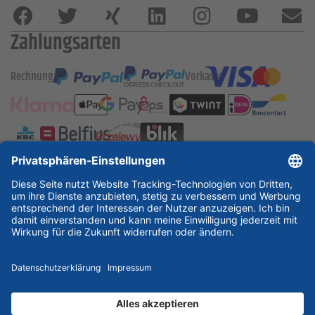
Zahlungsarten
Rechnung
Vorkasse
ESSKA International
new
new
new
Partner & Zertifikate