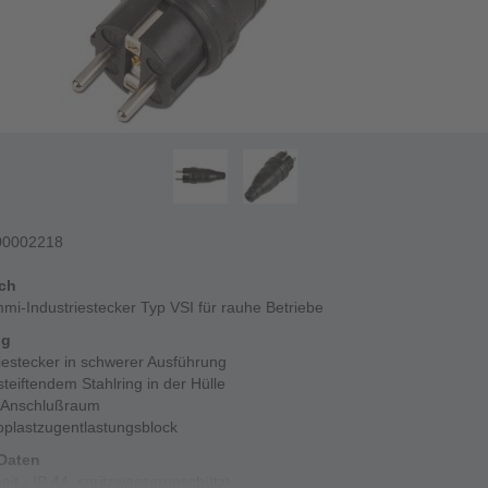
00002218
ich
mi-Industriestecker Typ VSI für rauhe Betriebe
ng
iestecker in schwerer Ausführung
steiftendem Stahlring in der Hülle
 Anschlußraum
plastzugentlastungsblock
Daten
eit - IP 44, spritzwassergeschützt