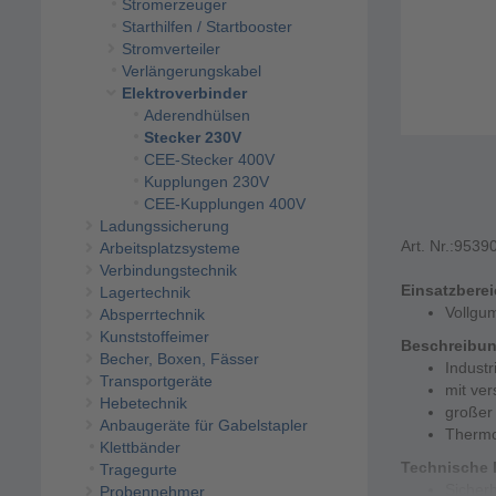
Stromerzeuger
Starthilfen / Startbooster
Stromverteiler
Verlängerungskabel
Elektroverbinder
Aderendhülsen
Stecker 230V
CEE-Stecker 400V
Kupplungen 230V
CEE-Kupplungen 400V
Ladungssicherung
Art. Nr.:
9539
Arbeitsplatzsysteme
Verbindungstechnik
Einsatzbere
Lagertechnik
Vollgum
Absperrtechnik
Kunststoffeimer
Beschreibu
Becher, Boxen, Fässer
Industr
Transportgeräte
mit ver
Hebetechnik
großer
Anbaugeräte für Gabelstapler
Thermo
Klettbänder
Technische 
Tragegurte
Sicherh
Probennehmer