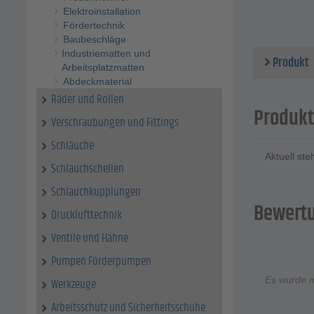
Leitun
Elektroinstallation
Fördertechnik
Baubeschläge
Industriematten und
Produkt
Arbeitsplatzmatten
Abdeckmaterial
Räder und Rollen
Produkt
Verschraubungen und Fittings
Schläuche
Aktuell st
Schlauchschellen
Schlauchkupplungen
Bewert
Drucklufttechnik
Ventile und Hähne
Pumpen Förderpumpen
Es wurde 
Werkzeuge
Arbeitsschutz und Sicherheitsschuhe