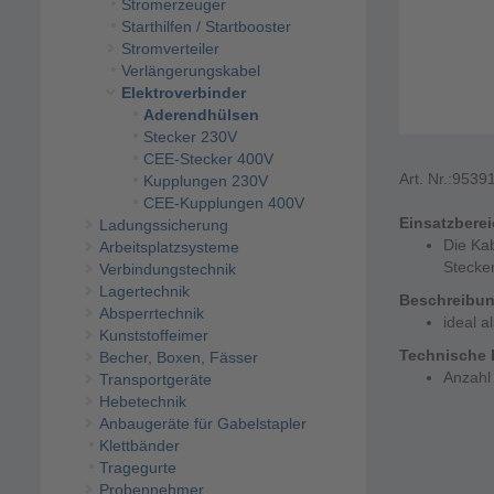
Stromerzeuger
Starthilfen / Startbooster
Stromverteiler
Verlängerungskabel
Elektroverbinder
Aderendhülsen
Stecker 230V
CEE-Stecker 400V
Art. Nr.:
9539
Kupplungen 230V
CEE-Kupplungen 400V
Einsatzbere
Ladungssicherung
Die Ka
Arbeitsplatzsysteme
Stecke
Verbindungstechnik
Lagertechnik
Beschreibu
Absperrtechnik
ideal a
Kunststoffeimer
Technische 
Becher, Boxen, Fässer
Anzahl 
Transportgeräte
Hebetechnik
Anbaugeräte für Gabelstapler
Klettbänder
Tragegurte
Probennehmer