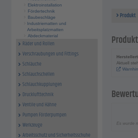
Elektroinstallation
Fördertechnik
Produkt
Baubeschläge
Industriematten und
Arbeitsplatzmatten
Abdeckmaterial
Produkt
Räder und Rollen
Verschraubungen und Fittings
Herstelle
Schläuche
Aktuell st
Warnhin
Schlauchschellen
Schlauchkupplungen
Bewert
Drucklufttechnik
Ventile und Hähne
Pumpen Förderpumpen
Es wurde 
Werkzeuge
Arbeitsschutz und Sicherheitsschuhe