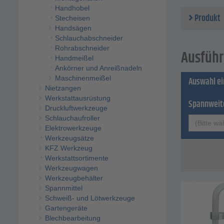
Auslad
Handhobel
Schien
Produkt
Stecheisen
Gewicht
Handsägen
Schlauchabschneider
Rohrabschneider
Ausführ
Handmeißel
Ankörner und Anreißnadeln
Maschinenmeißel
Auswahl e
Nietzangen
Werkstattausrüstung
Spannweit
Druckluftwerkzeuge
Schlauchaufroller
(Bitte wä
Elektrowerkzeuge
Werkzeugsätze
KFZ Werkzeug
Werkstattsortimente
Werkzeugwagen
Werkzeugbehälter
Spannmittel
Schweiß- und Lötwerkzeuge
Gartengeräte
Blechbearbeitung