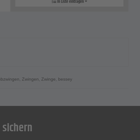
In Liste eintragen
ubzwingen
,
Zwingen
,
Zwinge
,
bessey
 sichern