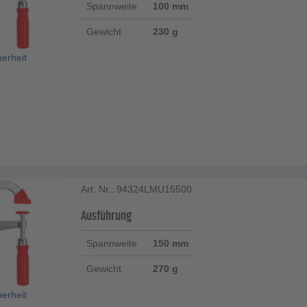
Spannweite
100 mm
Gewicht
230 g
herheit
Art. Nr.: 94324LMU15500
Ausführung
Spannweite
150 mm
Gewicht
270 g
herheit