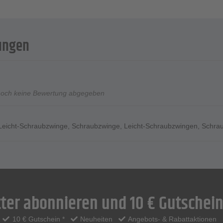
ungen
noch keine Bewertung abgegeben
Leicht-Schraubzwinge
,
Schraubzwinge
,
Leicht-Schraubzwingen
,
Schra
ter abonnieren und 10 € Gutschein
10 € Gutschein *
Neuheiten
Angebots- & Rabattaktionen