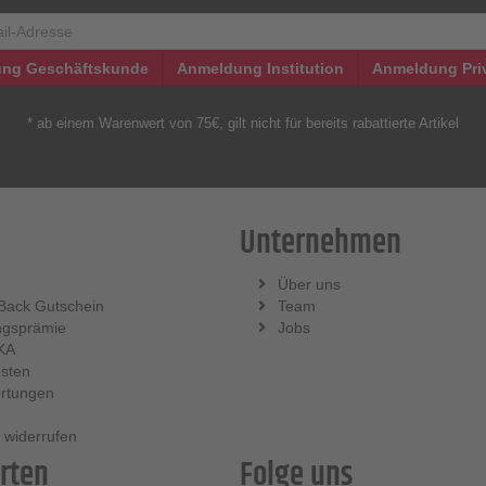
ng Geschäftskunde
Anmeldung Institution
Anmeldung Pri
* ab einem Warenwert von 75€, gilt nicht für bereits rabattierte Artikel
Unternehmen
Über uns
Back Gutschein
Team
ngsprämie
Jobs
KA
sten
rtungen
 widerrufen
rten
Folge uns