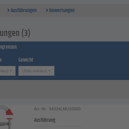
ung - 50 mm
e - 15 x 5 mm
Ausführungen
Bewertungen
 - 230 bis 310 g
ungen (3)
ingrenzen
e
Gewicht
hlen)
(Bitte wählen)
Art. Nr.: 94324LMU10500
Ausführung