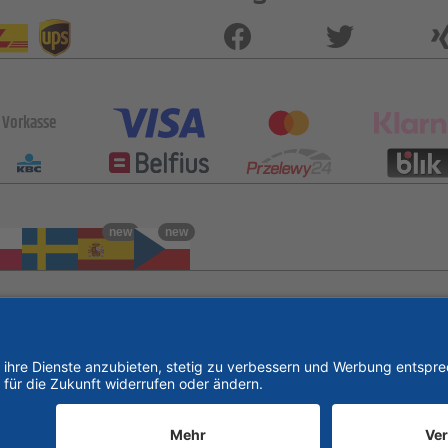
Vorkasse
new
new