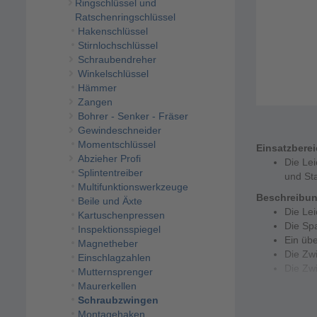
Ringschlüssel und
Ratschenringschlüssel
Hakenschlüssel
Stirnlochschlüssel
Schraubendreher
Winkelschlüssel
Hämmer
Zangen
Bohrer - Senker - Fräser
Gewindeschneider
Momentschlüssel
Einsatzbere
Abzieher Profi
Die Lei
Splintentreiber
und Sta
Multifunktionswerkzeuge
Beschreibu
Beile und Äxte
Die Le
Kartuschenpressen
Die Spa
Inspektionsspiegel
Ein üb
Magnetheber
Die Zwi
Einschlagzahlen
Die Zwi
Mutternsprenger
Maurerkellen
Technische 
Schraubzwingen
Spannw
Montagehaken