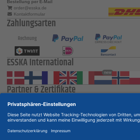
Bestellung per E-Mail
order@esska.de
Kontaktformular
Zahlungsarten
Rechnung
ESSKA International
new
Partner & Zertifikate