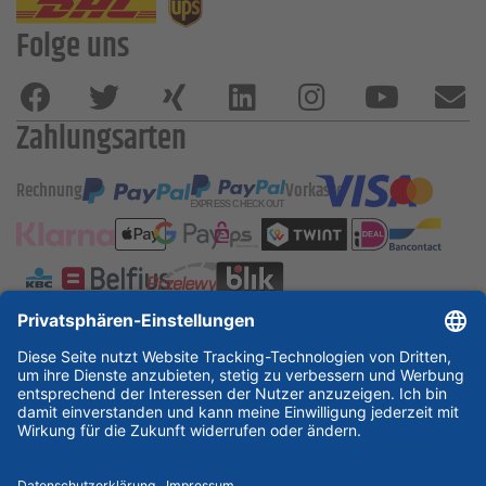
Folge uns
Zahlungsarten
Rechnung
Vorkasse
ESSKA International
new
new
new
Partner & Zertifikate