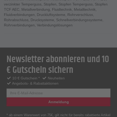
verzinkter Temperguss
,
Stopfen
,
Stopfen Temperguss
,
Stopfen
TCF AEC
,
Metallverbindung
,
Fluidtechnik
,
Metalltechnik
,
Fluidverbindungen
,
Druckluftsysteme
,
Rohrverschluss
,
Rohrabschluss
,
Drucksysteme
,
Schnellverbindungssysteme
,
Rohrverbindungen
,
Verbindungslösungen
Newsletter abonnieren und 10
€ Gutschein sichern
10 € Gutschein *
Neuheiten
Angebots- & Rabattaktionen
Anmeldung
* ab einem Warenwert von 75€, gilt nicht für bereits rabattierte Artikel