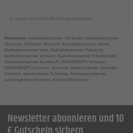
Es wurde noch keine Bewertung abgegeben
Suchworte:
Aushebescharnier
,
Scharnier
,
Aushebescharnier
Vormann
,
Scharnier Vormann
,
Aushebescharnier rechts
,
Aushebescharnier links
,
Aushebescharnier Polyamid
,
Aushebescharnier schwarz
,
Aushebescharnier Edelstahlstift
,
Aushebescharnier Kunststoff
,
000440060PS Vormann
,
000440061PS Vormann
,
Vormann
,
Hebescharnier
,
Aushebe-
Türband
,
abnehmbares Scharnier
,
Aushängescharnier
,
aushängbares Scharnier
,
Kunststoffscharnier
Newsletter abonnieren und 10
€ Gutschein sichern