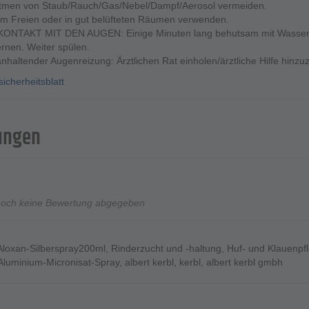
tmen von Staub/Rauch/Gas/Nebel/Dampf/Aerosol vermeiden.
im Freien oder in gut belüfteten Räumen verwenden.
KONTAKT MIT DEN AUGEN: Einige Minuten lang behutsam mit Wasser sp
ernen. Weiter spülen.
anhaltender Augenreizung: Ärztlichen Rat einholen/ärztliche Hilfe hinzu
icherheitsblatt
ungen
noch keine Bewertung abgegeben
Aloxan-Silberspray200ml
,
Rinderzucht und -haltung
,
Huf- und Klauenpf
Aluminium-Micronisat-Spray
,
albert kerbl
,
kerbl
,
albert kerbl gmbh