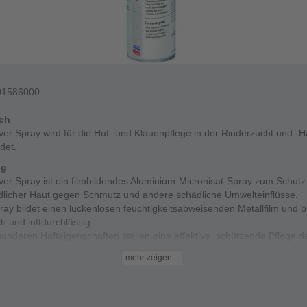
01586000
ich
ver Spray wird für die Huf- und Klauenpflege in der Rinderzucht und -H
det.
ng
ver Spray ist ein filmbildendes Aluminium-Micronisat-Spray zum Schutz
dlicher Haut gegen Schmutz und andere schädliche Umwelteinflüsse.
ay bildet einen lückenlosen feuchtigkeitsabweisenden Metallfilm und bl
ch und luftdurchlässig.
onderen Hafteigenschaften stellen eine effektive, schützende Pflege da
tig einsetzbar.
mehr zeigen...
rs ist das Silver Spray geeignet für Hautstellen, die gegen Schmutz u
gkeit geschützt werden sollen (z.B. Hornansatz bei Kälbern).
Daten