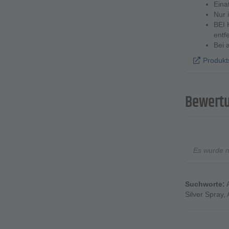
Eina
Nur 
BEI 
entf
Bei 
Produkts
Bewert
Es wurde 
Suchworte:
Silver Spray
,