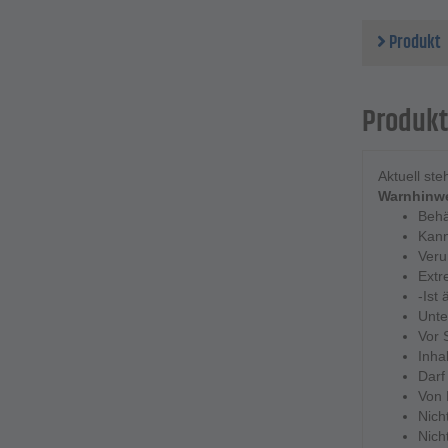
Inhalt 
Produkt
Produkt
Aktuell st
Warnhinwe
Behä
Kann
Veru
Extr
-Ist
Unte
Vor 
Inha
Darf
Von 
Nich
Nich