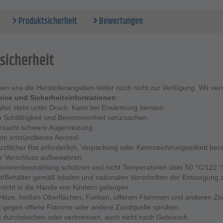
- 200 ml
Produktsicherheit
Bewertungen
sicherheit
ehen uns die Herstellerangaben leider noch nicht zur Verfügung. Wir ve
ise und Sicherheitsinformationen
:
lter steht unter Druck: Kann bei Erwärmung bersten.
 Schläfrigkeit und Benommenheit verursachen.
rsacht schwere Augenreizung.
em entzündbares Aerosol.
 ärztlicher Rat erforderlich, Verpackung oder Kennzeichnungsetikett bere
r Verschluss aufbewahren.
Sonnenbestrahlung schützen und nicht Temperaturen über 50 °C/122 °
lt/Behälter gemäß lokalen und nationalen Vorschriften der Entsorgung 
 nicht in die Hände von Kindern gelangen.
Hitze, heißen Oberflächen, Funken, offenen Flammen und anderen Zünd
t gegen offene Flamme oder andere Zündquelle sprühen.
t durchstechen oder verbrennen, auch nicht nach Gebrauch.