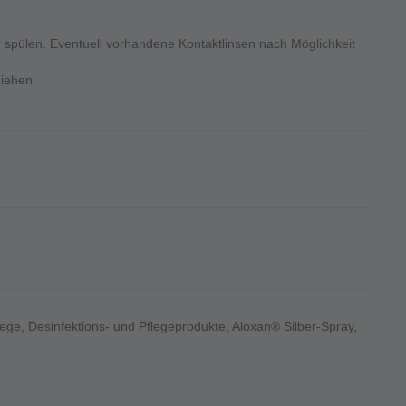
ülen. Eventuell vorhandene Kontaktlinsen nach Möglichkeit
ziehen.
lege
,
Desinfektions- und Pflegeprodukte
,
Aloxan® Silber-Spray
,