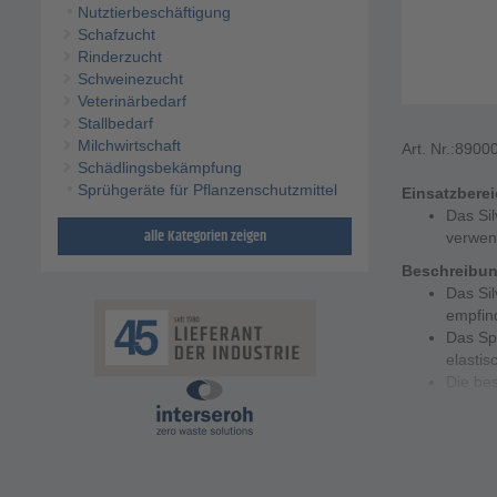
Nutztierbeschäftigung
Schafzucht
Rinderzucht
Schweinezucht
Veterinärbedarf
Stallbedarf
Milchwirtschaft
Art. Nr.:
8900
Schädlingsbekämpfung
Sprühgeräte für Pflanzenschutzmittel
Einsatzbere
Das Sil
alle Kategorien zeigen
verwen
Beschreibu
Das Sil
empfin
Das Spr
elastis
Die bes
vielsei
Besonde
Feuchti
Technische 