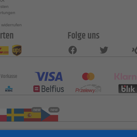
KA
sten
rtungen
 widerrufen
rten
Folge uns
Vorkasse
new
new