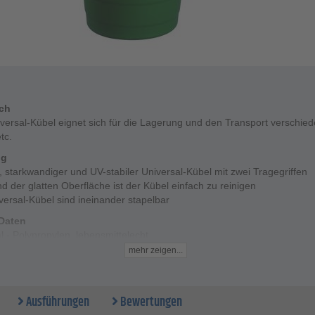
ich
versal-Kübel eignet sich für die Lagerung und den Transport verschie
tc.
ng
r, starkwandiger und UV-stabiler Universal-Kübel mit zwei Tragegriffen
d der glatten Oberfläche ist der Kübel einfach zu reinigen
versal-Kübel sind ineinander stapelbar
Daten
l - Polypropylen, lebensmittelecht
 - 30 bis 70 l
mehr zeigen...
 350 bis 425 mm
Ø oben - 420 bis 550 mm
Ø oben - 375 bis 485 mm
Ausführungen
Bewertungen
Ø - 300 bis 430 mm