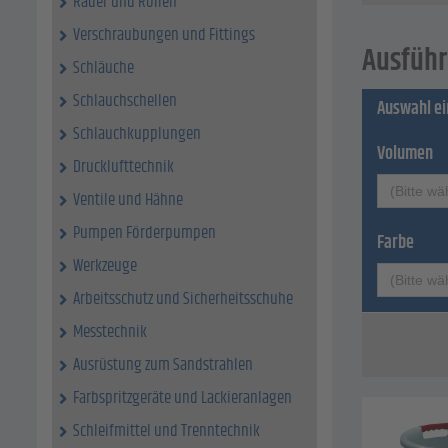
Räder und Rollen
Gewicht
Farbe -
Verschraubungen und Fittings
Ausführ
Schläuche
Schlauchschellen
Auswahl e
Schlauchkupplungen
Volumen
Drucklufttechnik
(Bitte wä
Ventile und Hähne
Pumpen Förderpumpen
Farbe
Werkzeuge
(Bitte wä
Arbeitsschutz und Sicherheitsschuhe
Messtechnik
Ausrüstung zum Sandstrahlen
Farbspritzgeräte und Lackieranlagen
Schleifmittel und Trenntechnik