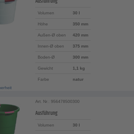
Ausführung
Volumen
30 l
Höhe
350 mm
Außen-Ø oben
420 mm
Innen-Ø oben
375 mm
Boden-Ø
300 mm
Gewicht
1,1 kg
Farbe
natur
herheit
Art. Nr.: 956478500300
Ausführung
Volumen
30 l