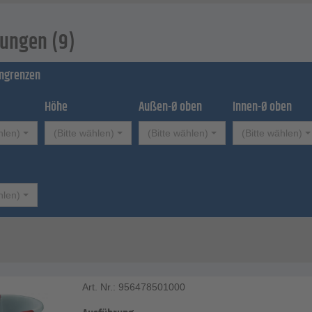
 - 1,1 bis 1,9 kg
 grün, natur, anthrazit
ungen (9)
ingrenzen
Höhe
Außen-Ø oben
Innen-Ø oben
hlen)
(Bitte wählen)
(Bitte wählen)
(Bitte wählen)
hlen)
Art. Nr.: 956478501000