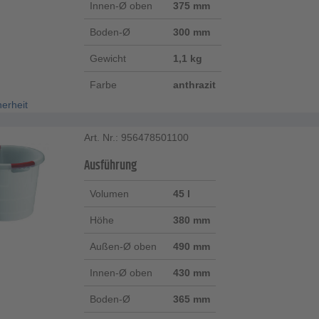
Innen-Ø oben
375 mm
Boden-Ø
300 mm
Gewicht
1,1 kg
Farbe
anthrazit
herheit
Art. Nr.: 956478501100
Ausführung
Volumen
45 l
Höhe
380 mm
Außen-Ø oben
490 mm
Innen-Ø oben
430 mm
Boden-Ø
365 mm