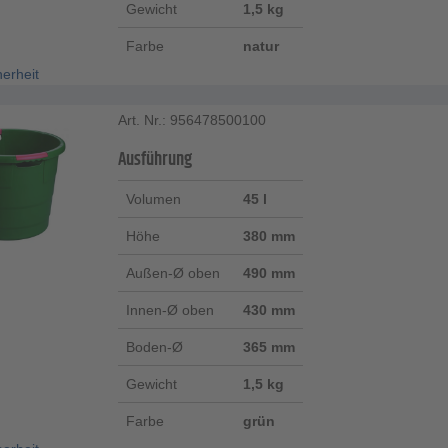
Gewicht
1,5 kg
Farbe
natur
herheit
Art. Nr.: 956478500100
Ausführung
Volumen
45 l
Höhe
380 mm
Außen-Ø oben
490 mm
Innen-Ø oben
430 mm
Boden-Ø
365 mm
Gewicht
1,5 kg
Farbe
grün