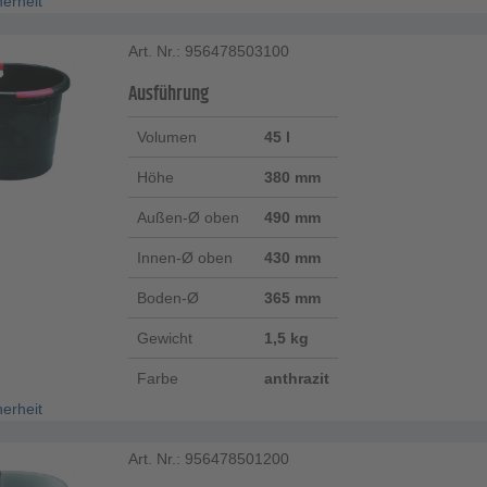
herheit
Art. Nr.: 956478503100
Ausführung
Volumen
45 l
Höhe
380 mm
Außen-Ø oben
490 mm
Innen-Ø oben
430 mm
Boden-Ø
365 mm
Gewicht
1,5 kg
Farbe
anthrazit
herheit
Art. Nr.: 956478501200