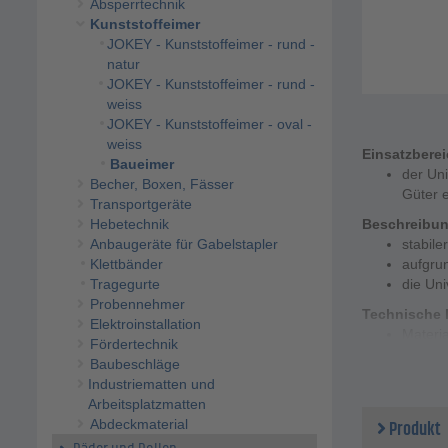
Absperrtechnik
Kunststoffeimer
JOKEY - Kunststoffeimer - rund -
natur
JOKEY - Kunststoffeimer - rund -
weiss
JOKEY - Kunststoffeimer - oval -
weiss
Einsatzbere
Baueimer
der Uni
Becher, Boxen, Fässer
Güter e
Transportgeräte
Hebetechnik
Beschreibu
Anbaugeräte für Gabelstapler
stabile
Klettbänder
aufgrun
Tragegurte
die Uni
Probennehmer
Technische 
Elektroinstallation
Materia
Fördertechnik
Volumen
Baubeschläge
Höhe -
Industriematten und
Außen-
Arbeitsplatzmatten
Innen-
Produkt
Abdeckmaterial
Boden-