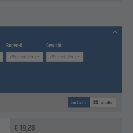
Boden-Ø
Gewicht
(Bitte wählen)
(Bitte wählen)
Liste
Tabelle
€
19,28