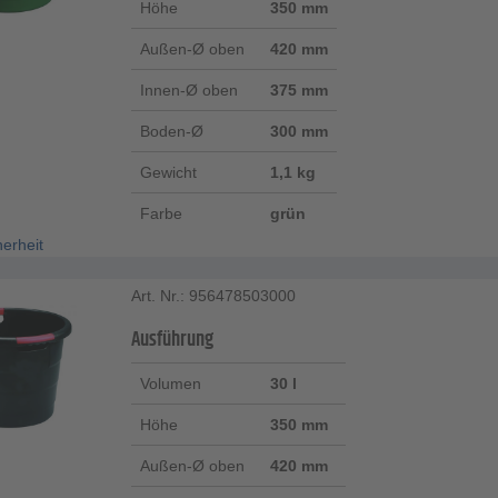
Höhe
350 mm
Außen-Ø oben
420 mm
Innen-Ø oben
375 mm
Boden-Ø
300 mm
Gewicht
1,1 kg
Farbe
grün
herheit
Art. Nr.: 956478503000
Ausführung
Volumen
30 l
Höhe
350 mm
Außen-Ø oben
420 mm