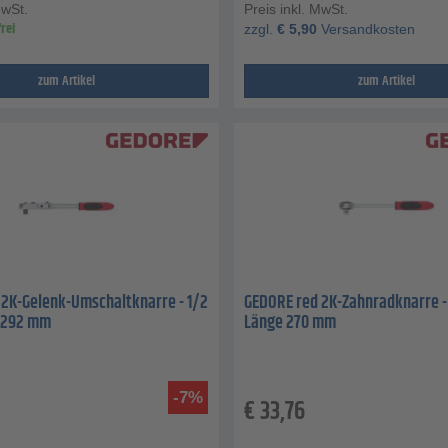
MwSt.
Preis inkl. MwSt.
rei
zzgl.
€
5,90
Versandkosten
zum Artikel
zum Artikel
 2K-Gelenk-Umschaltknarre - 1/2
GEDORE red 2K-Zahnradknarre - 1
e 292 mm
Länge 270 mm
-7%
€
33,76