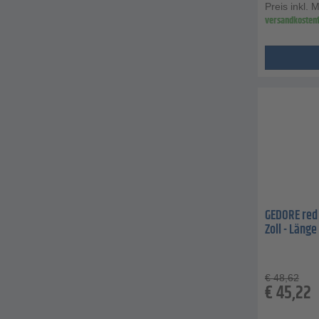
Preis inkl. 
versandkostenf
GEDORE red
Zoll - Läng
€
48,62
€
45,22