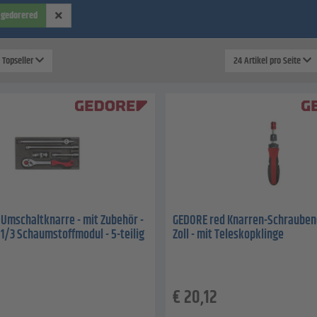
gedorered
: Topseller
24 Artikel pro Seite
Umschaltknarre - mit Zubehör -
GEDORE red Knarren-Schraubend
m 1/3 Schaumstoffmodul - 5-teilig
Zoll - mit Teleskopklinge
€
20,12