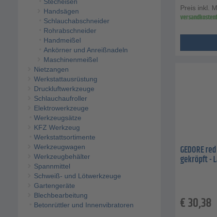
Stecheisen
Preis inkl. 
Handsägen
versandkostenf
Schlauchabschneider
Rohrabschneider
Handmeißel
Ankörner und Anreißnadeln
Maschinenmeißel
Nietzangen
Werkstattausrüstung
Druckluftwerkzeuge
Schlauchaufroller
Elektrowerkzeuge
Werkzeugsätze
KFZ Werkzeug
Werkstattsortimente
Werkzeugwagen
GEDORE red 
Werkzeugbehälter
gekröpft - 
Spannmittel
Schweiß- und Lötwerkzeuge
Gartengeräte
Blechbearbeitung
€
30,38
Betonrüttler und Innenvibratoren