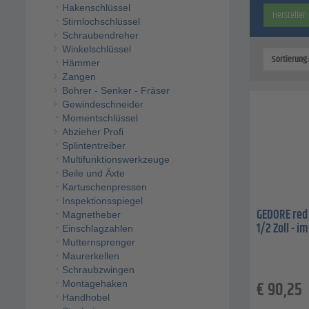
Hakenschlüssel
Hersteller:
Stirnlochschlüssel
Schraubendreher
Winkelschlüssel
Sortierung
Hämmer
Zangen
Bohrer - Senker - Fräser
Gewindeschneider
Momentschlüssel
Abzieher Profi
Splintentreiber
Multifunktionswerkzeuge
Beile und Äxte
Kartuschenpressen
Inspektionsspiegel
GEDORE red 
Magnetheber
1/2 Zoll - i
Einschlagzahlen
Mutternsprenger
Maurerkellen
Schraubzwingen
€
90,25
Montagehaken
Handhobel