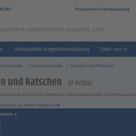
49,99
*
Persönliche Fachberatung
Individuelle Angebotserstellung
Über uns
Werkzeuge
Handwerkzeuge
Knarren und Ratschen
en und Ratschen
22 Artikel
ie passende Knarre mit optimierter Umschaltmechanik und Feinverzahnu
rmationen zu dieser Kategorie
Sortieren