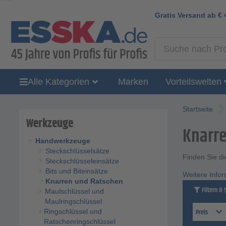
Gratis Versand ab
€
Alle Kategorien
Marken
Vorteilswelten
Startseite
Werkzeuge
Knarr
Handwerkzeuge
Steckschlüsselsätze
Finden Sie d
Steckschlüsseleinsätze
Bits und Biteinsätze
Weitere Info
Knarren und Ratschen
Filtern & 
Maulschlüssel und
Maulringschlüssel
Preis
Ringschlüssel und
Ratschenringschlüssel