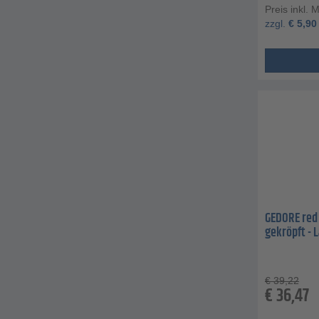
Preis inkl. 
zzgl.
€
5,90
GEDORE red 
gekröpft - 
€
39,22
€
36,47