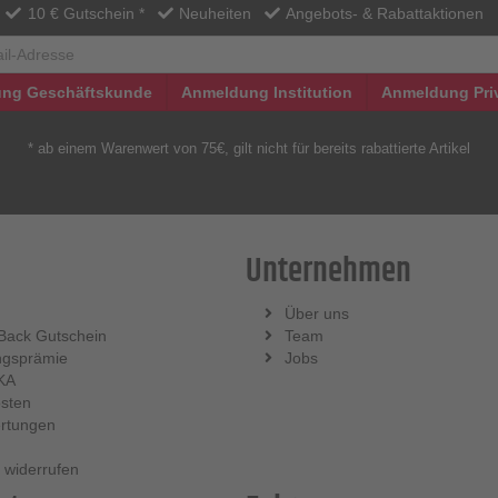
10 € Gutschein *
Neuheiten
Angebots- & Rabattaktionen
ng Geschäftskunde
Anmeldung Institution
Anmeldung Pri
* ab einem Warenwert von 75€, gilt nicht für bereits rabattierte Artikel
Unternehmen
Über uns
Back Gutschein
Team
ngsprämie
Jobs
KA
sten
rtungen
 widerrufen