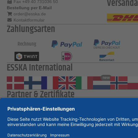
Versanda
Fax +49 40 731036 50
Bestellung per E-Mail
order@esska.de
Kontaktformular
Zahlungsarten
Rechnung
ESSKA International
new
Partner & Zertifikate