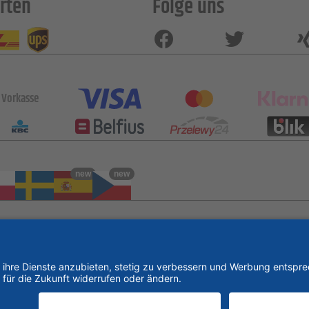
rten
Folge uns
Vorkasse
new
new