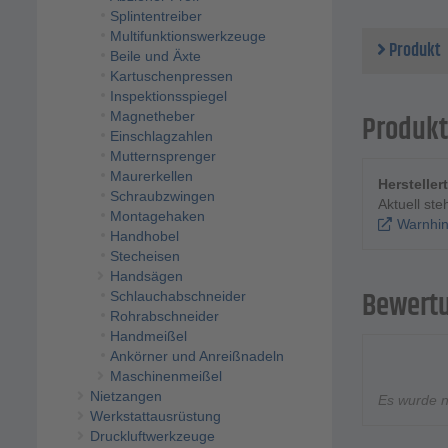
Splintentreiber
Multifunktionswerkzeuge
Produkt
Beile und Äxte
Kartuschenpressen
Inspektionsspiegel
Magnetheber
Produkt
Einschlagzahlen
Mutternsprenger
Maurerkellen
Herstelle
Schraubzwingen
Aktuell st
Montagehaken
Warnhin
Handhobel
Stecheisen
Handsägen
Bewert
Schlauchabschneider
Rohrabschneider
Handmeißel
Ankörner und Anreißnadeln
Maschinenmeißel
Nietzangen
Es wurde 
Werkstattausrüstung
Druckluftwerkzeuge