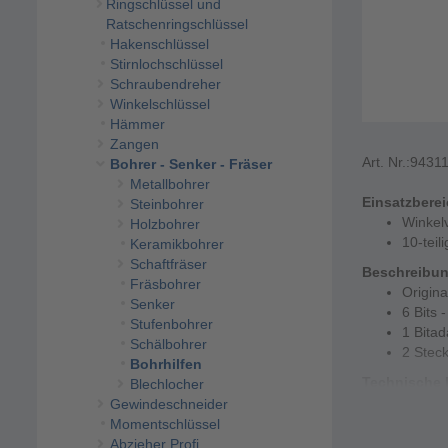
Ringschlüssel und
Ratschenringschlüssel
Hakenschlüssel
Stirnlochschlüssel
Schraubendreher
Winkelschlüssel
Hämmer
Zangen
Art. Nr.:
9431
Bohrer - Senker - Fräser
Metallbohrer
Einsatzbere
Steinbohrer
Winkel
Holzbohrer
10-teili
Keramikbohrer
Schaftfräser
Beschreibu
Fräsbohrer
Origin
Senker
6 Bits 
Stufenbohrer
1 Bitad
Schälbohrer
2 Stec
Bohrhilfen
Technische 
Blechlocher
Materi
Gewindeschneider
10-teili
Momentschlüssel
Abzieher Profi