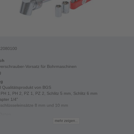
12080100
ich
verschrauber-Vorsatz für Bohrmaschinen
g
ng
al Qualitätsprodukt von BGS
- PH 1, PH 2, PZ 1, PZ 2, Schlitz 5 mm, Schlitz 6 mm
apter 1/4"
kschlüsseleinsätze 8 mm und 10 mm
Daten
al - Chrom-Vanadium-Stahl
mehr zeigen...
g