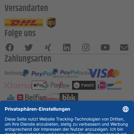
Versandarten
Folge uns
Zahlungsarten
Rechnung
Vorkasse
ESSKA International
new
new
new