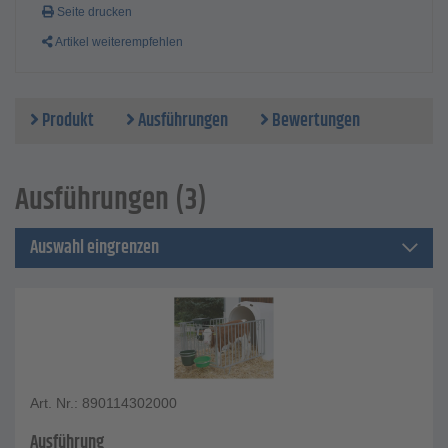
Länge - 150 cm
Seite drucken
Höhe - 96 cm
Artikel weiterempfehlen
Lärche - 100 x 14,5 x 2,3 cm
Gewicht Leichte Umzäunung - ca. 30 kg
Gewicht Schwere Umzäunung - ca. 45 kg
Lieferung erfolgt ohne CalfHouse!
Produkt
Ausführungen
Bewertungen
Ausführungen (3)
Auswahl eingrenzen
Art. Nr.: 890114302000
Ausführung