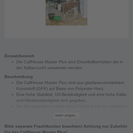
Einsatzbereich
Die CalfHouse Master Plus sind Einzelkälberhütten die in
der Kälberzucht verwendet werden.
Beschreibung
Die CalfHouse Master Plus sind aus glasfaserverstärktem
Kunststoff (GFK) auf Basis von Polyester-Harz.
Eine hohe Stabilität, UV-Beständigkeit und eine hohe Kälte-
und Hitzebeständigkeit sind gegeben.
Die Klimaregulierung wird ohne Zugluft durch ein optimales
Belüftungssystem reguliert.
mehr zeigen...
Einfache Reinigung und verbesserte Hygiene durch glatte
Innenflächen.
Bitte separate Frachtkosten beachten! Achtung nur Zubehör
Durch eine großzügige Abmessung des Iglus (Höhe und
für das CalfHouse Master Plus!