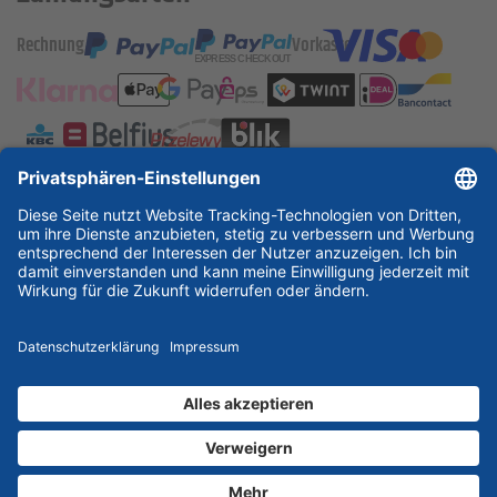
Rechnung
Vorkasse
ESSKA International
new
new
new
Partner & Zertifikate