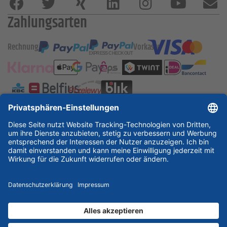
Zahlungsarten
Rechnung
Vorkasse
ESSKA International
new
new
new
Partner & Zertifikate