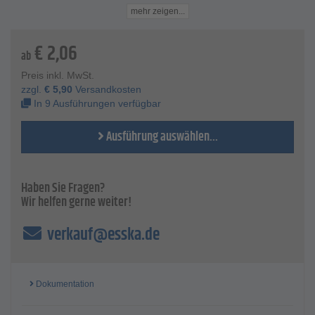
Technische Daten
mehr zeigen...
Material - PVC-U
Innen-Ø - 20 bis 110 mm
€
2,06
Außen-Ø - 28 bis 128 mm
ab
Länge - 21 bis 85 mm
Preis inkl. MwSt.
PN - 16
zzgl.
€
5,90
Versandkosten
In 9 Ausführungen verfügbar
Ausführung auswählen...
Haben Sie Fragen?
Wir helfen gerne weiter!
verkauf@esska.de
Dokumentation