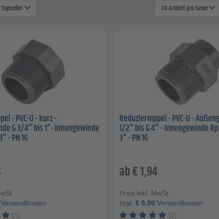
: Topseller
24 Artikel pro Seite
el - PVC-U - kurz -
Reduziernippel - PVC-U - Außen
de G 3/4" bis 1"- Innengewinde
1/2" bis G 4" - Innengewinde Rp
3" - PN 16
3" - PN 16
4
ab
€
1,94
MwSt.
Preis inkl. MwSt.
Versandkosten
zzgl.
€
5,90
Versandkosten
(1)
(2)