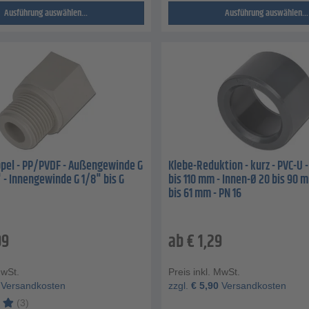
Ausführung auswählen...
Ausführung auswählen...
pel - PP/PVDF - Außengewinde G
Klebe-Reduktion - kurz - PVC-U 
" - Innengewinde G 1/8" bis G
bis 110 mm - Innen-Ø 20 bis 90 
bis 61 mm - PN 16
99
ab
€
1,29
MwSt.
Preis inkl. MwSt.
Versandkosten
zzgl.
€
5,90
Versandkosten
(3)