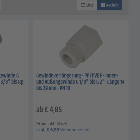
Liste
Kacheln
gewinde G
Gewindeverlängerung - PP/PVDF - Innen-
 3/8" bis Rp
und Außengewinde G 1/8" bis G 2"- Länge 14
bis 39 mm - PN 10
ab
€
4,85
Preis inkl. MwSt.
zzgl.
€
5,90
Versandkosten