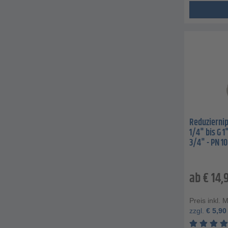
Reduziernip
1/4" bis G 1
3/4" - PN 10
ab
€
14,
Preis inkl. 
zzgl.
€
5,90