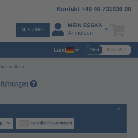
Kontakt +49 40 731036 00
MEIN ESSKA
SUCHEN
Anmelden
Land
Privat
Geschäftlich
duzierstücke
usführungen
nur Artikel mit 24h Versand
ck