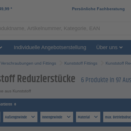
49,99
*
Persönliche Fachberatung
Individuelle Angebotserstellung
Über uns
Verschraubungen und Fittings
Kunststoff Fittings
Kunststoff Re
toff Reduzierstücke
6 Produkte in 97 A
ke aus Kunststoff
Sortieren
Außengewinde
Innengewinde
Material
max. Betriebsdru