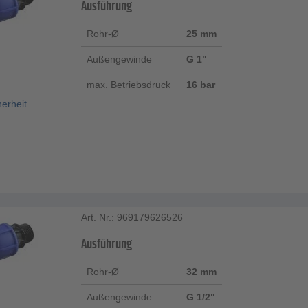
Ausführung
Rohr-Ø
25 mm
Außengewinde
G 1"
max. Betriebsdruck
16 bar
herheit
Art. Nr.: 969179626526
Ausführung
Rohr-Ø
32 mm
Außengewinde
G 1/2"