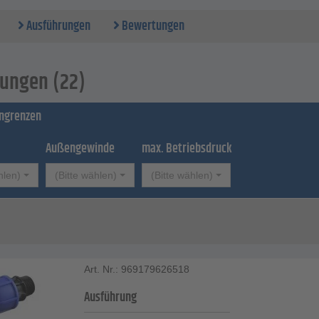
Daten
l - Polypropylen
Ausführungen
Bewertungen
 außen - 20 bis 110 mm
ewinde - zylindrisch
triebsdruck - 12,5 bis 16 bar
ungen (22)
ingrenzen
Außengewinde
max. Betriebsdruck
hlen)
(Bitte wählen)
(Bitte wählen)
Art. Nr.: 969179626518
Ausführung