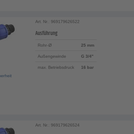
Art. Nr.: 969179626522
Ausführung
Rohr-Ø
25 mm
Außengewinde
G 3/4"
max. Betriebsdruck
16 bar
herheit
Art. Nr.: 969179626524