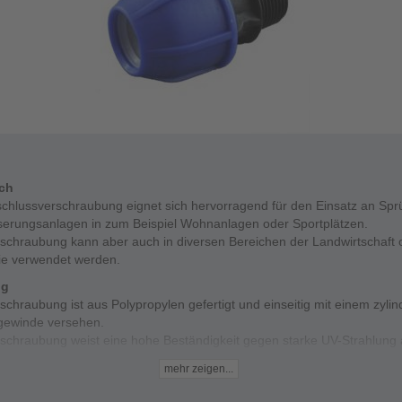
ich
schlussverschraubung eignet sich hervorragend für den Einsatz an Spr
erungsanlagen in zum Beispiel Wohnanlagen oder Sportplätzen.
rschraubung kann aber auch in diversen Bereichen der Landwirtschaft o
rie verwendet werden.
ng
schraubung ist aus Polypropylen gefertigt und einseitig mit einem zylin
ewinde versehen.
rschraubung weist eine hohe Beständigkeit gegen starke UV-Strahlung 
g: Die Verschraubung darf nicht mit heißem Wasser, Trinkwasser und i
mehr zeigen...
mittelbereich verwendet werden.