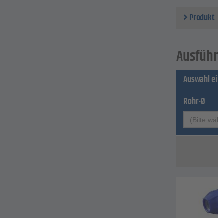
Technische 
Materia
Produkt
Rohr-Ø
Außeng
max. Be
Ausführ
Auswahl e
Rohr-Ø
(Bitte wä