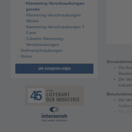
Klemmring-Verschraubungen
gerade
Klemmring-Verschraubungen
Winkel
Klemmring-Verschraubungen T-
Form
Zubehör Klemmring-
Verschraubungen
Drehverschraubungen
Rohre
Einsatzbere
Die An
alle Kategorien zeigen
Bewäss
Die Ve
Indust
Beschreibu
Die Ver
Außeng
Die Ve
Achtun
Lebens