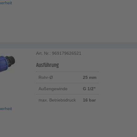
herheit
Art. Nr.: 969179626521
Ausführung
Rohr-Ø
25 mm
Außengewinde
G 1/2"
max. Betriebsdruck
16 bar
herheit