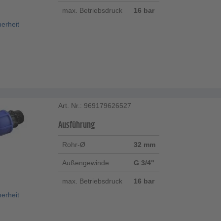
max. Betriebsdruck
16 bar
herheit
Art. Nr.: 969179626527
Ausführung
Rohr-Ø
32 mm
Außengewinde
G 3/4"
max. Betriebsdruck
16 bar
herheit