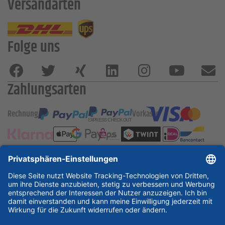
Versandarten
Folge uns
Zahlungsarten
Rechnung
Vorkasse
ESSKA International
new
new
new