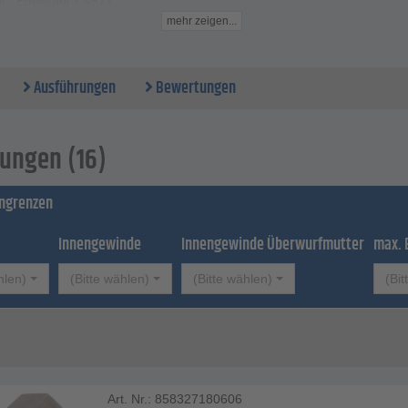
l - Edelstahl 1.4571
he - S
mehr zeigen...
 außen - 6 bis 38 mm
winde - zylindrisch
triebsdruck - 315 bis 630 bar
Ausführungen
Bewertungen
aturbereich - -60 bis +400 °C
ungen (16)
ingrenzen
Innengewinde
Innengewinde Überwurfmutter
max. 
hlen)
(Bitte wählen)
(Bitte wählen)
(Bit
Art. Nr.: 858327180606