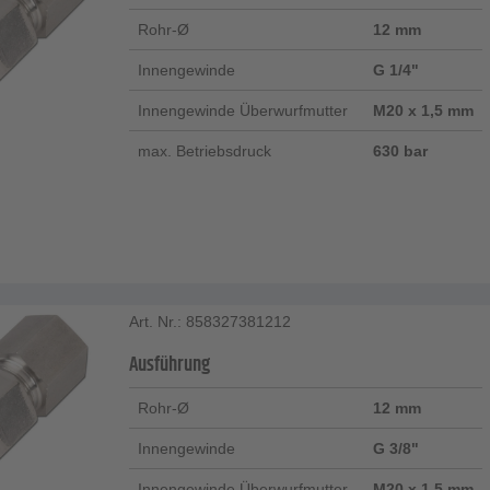
Rohr-Ø
12 mm
Innengewinde
G 1/4"
Innengewinde Überwurfmutter
M20 x 1,5 mm
max. Betriebsdruck
630 bar
Art. Nr.: 858327381212
Ausführung
Rohr-Ø
12 mm
Innengewinde
G 3/8"
Innengewinde Überwurfmutter
M20 x 1,5 mm