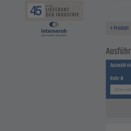
Materia
Baurei
Rohr-Ø
Innenge
max. Be
Produkt
Temper
Ausführ
Auswahl e
Rohr-Ø
(Bitte wä