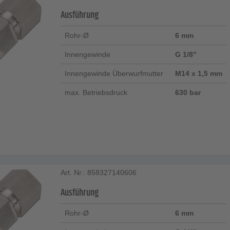
Ausführung
Rohr-Ø
6 mm
Innengewinde
G 1/8"
Innengewinde Überwurfmutter
M14 x 1,5 mm
max. Betriebsdruck
630 bar
Art. Nr.: 858327140606
Ausführung
Rohr-Ø
6 mm