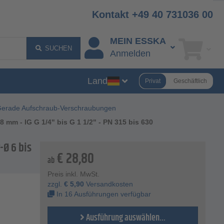
Kontakt +49 40 731036 00
MEIN ESSKA
SUCHEN
Anmelden
Land
Privat
Geschäftlich
erade Aufschraub-Verschraubungen
 mm - IG G 1/4" bis G 1 1/2" - PN 315 bis 630
-Ø 6 bis
€
28,80
ab
Preis inkl. MwSt.
zzgl.
€
5,90
Versandkosten
In 16 Ausführungen verfügbar
Ausführung auswählen...