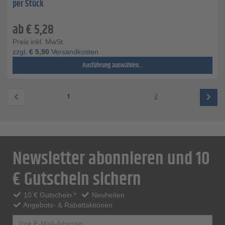
per Stück
ab
€
5,28
Preis inkl. MwSt.
zzgl.
€
5,90
Versandkosten
Ausführung auswählen...
1
2
Newsletter abonnieren und 10
€ Gutschein sichern
10 € Gutschein *
Neuheiten
Angebots- & Rabattaktionen