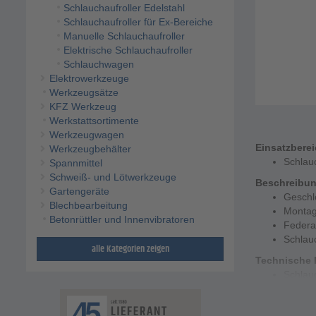
Schlauchaufroller Edelstahl
Schlauchaufroller für Ex-Bereiche
Manuelle Schlauchaufroller
Elektrische Schlauchaufroller
Schlauchwagen
Elektrowerkzeuge
Werkzeugsätze
KFZ Werkzeug
Werkstattsortimente
Werkzeugwagen
Einsatzbere
Werkzeugbehälter
Schlauc
Spannmittel
Schweiß- und Lötwerkzeuge
Beschreibu
Gartengeräte
Geschl
Blechbearbeitung
Monta
Betonrüttler und Innenvibratoren
Federa
Schlau
alle Kategorien zeigen
Technische 
Schlau
Max. Ar
Breite