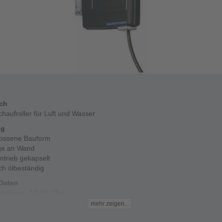
ich
haufroller für Luft und Wasser
ng
ossene Bauform
ge an Wand
ntrieb gekapselt
ch ölbeständig
Daten
chlänge - 10 bis 12 m
beitsdruck - 15 bar
mehr zeigen...
/Höhe/Länge - 165/375/400 mm