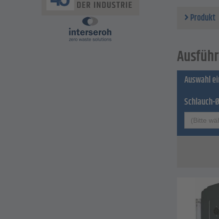
Gehäus
Anschl
Produkt
Ausführ
Auswahl e
Schlauch-
(Bitte wä