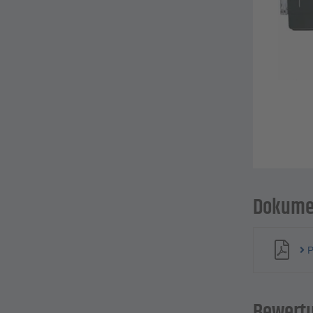
Dokume
P
Bewert