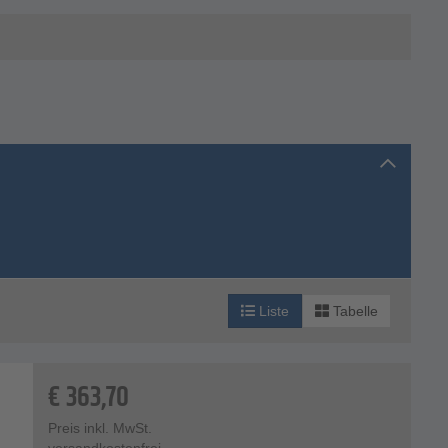
Liste
Tabelle
€
363,70
Preis inkl. MwSt.
versandkostenfrei