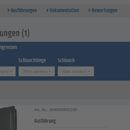
e - Kunststoff
uss Werkzeugseite - 1/4" bzw. 3/8" AG
Ausführungen
Dokumentation
Bewertungen
ungen (1)
ingrenzen
Ø
Schlauchlänge
Schlauch
hlen)
(Bitte wählen)
(Bitte wählen)
Art. Nr.: 204830800230
Ausführung