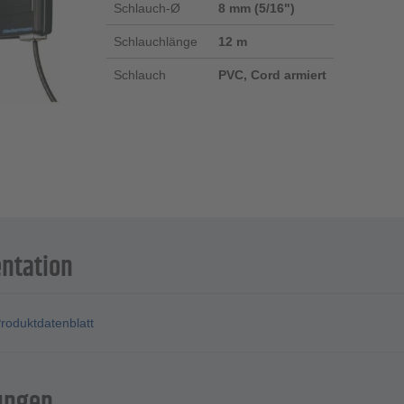
Schlauch-Ø
8 mm (5/16")
Schlauchlänge
12 m
Schlauch
PVC, Cord armiert
ntation
roduktdatenblatt
ungen