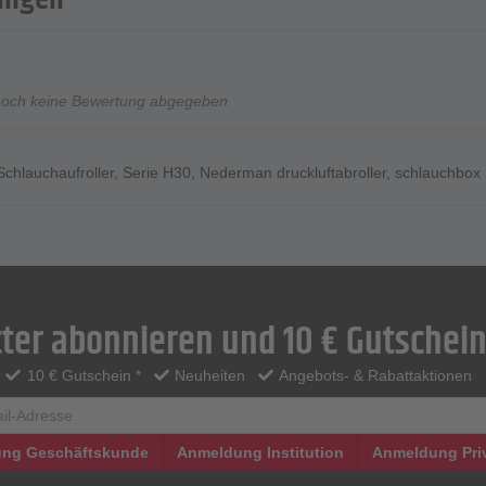
noch keine Bewertung abgegeben
Schlauchaufroller
,
Serie H30
,
Nederman druckluftabroller
,
schlauchbox
ter abonnieren und 10 € Gutschein
10 € Gutschein *
Neuheiten
Angebots- & Rabattaktionen
ng Geschäftskunde
Anmeldung Institution
Anmeldung Pri