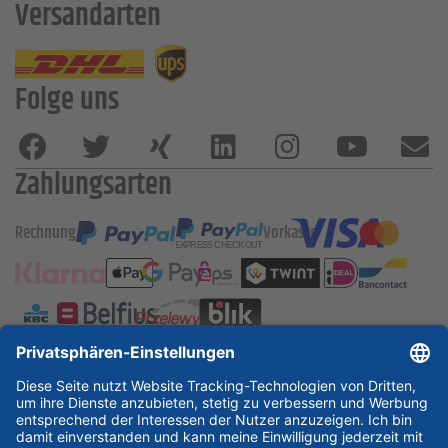
Versandarten
Folge uns
Zahlungsarten
Rechnung
Vorkasse
ESSKA International
new
new
new