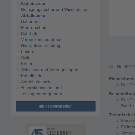
Klebebänder
Reinigungstücher und Wischtücher
Abfallsäcke
Batterien
Maurerschnur
Bohrfutter
Verpackungsmaterial
Hydraulikausrüstung
Leitern
Seile
Ketten
Art. Nr.:
9061
Schlösser und Verriegelungen
Kabelbinder
Einsatzbere
Antriebstechnik
Der Ge
Absorptionsmittel und
Leckagemanagement
Beschreibu
Der Gew
alle Kategorien zeigen
Band z
Technische 
Materia
Füllmen
Abmess