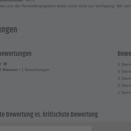
rteilenummer
: 8470
ehen uns die Herstellerangaben leider noch nicht zur Verfügung. Wir ve
ungen
bewertungen
Bewe
5 Ster
.0 Sternen
/
1 Bewertungen
4 Ster
3 Ster
2 Ster
1 Stern
ste Bewertung vs. kritischste Bewertung