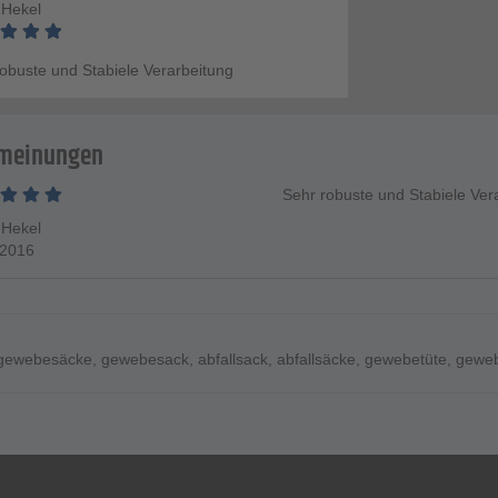
 Hekel
obuste und Stabiele Verarbeitung
meinungen
Sehr robuste und Stabiele Ver
 Hekel
.2016
gewebesäcke
,
gewebesack
,
abfallsack
,
abfallsäcke
,
gewebetüte
,
geweb