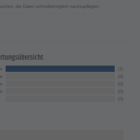
rsuchen, die Daten schnellstmöglich nachzupflegen.
rtungsübersicht
ne
(1)
ne
(0)
ne
(0)
ne
(0)
(0)