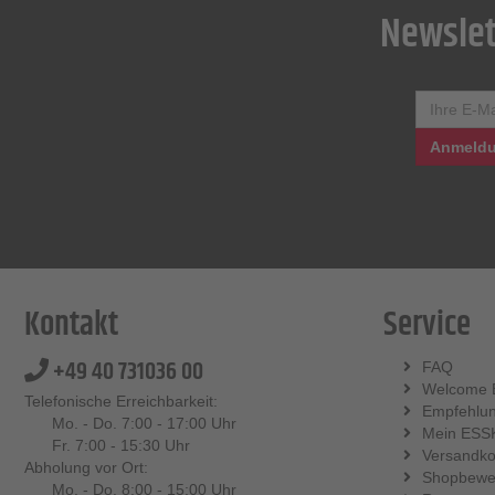
Newslet
Anmeldu
Kontakt
Service
+49 40 731036 00
FAQ
Welcome 
Telefonische Erreichbarkeit:
Empfehlu
Mo. - Do. 7:00 - 17:00 Uhr
Mein ESS
Fr. 7:00 - 15:30 Uhr
Versandko
Abholung vor Ort:
Shopbewe
Mo. - Do. 8:00 - 15:00 Uhr