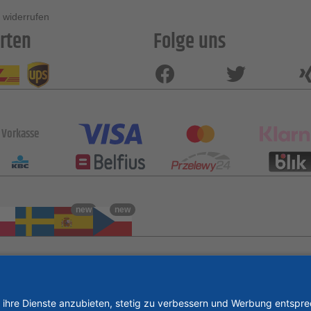
 widerrufen
rten
Folge uns
Vorkasse
new
new