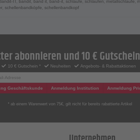
Bandit-IT
,
bandit
,
band it
,
band-it
,
schlaufe
,
schlaufen
,
metallschlaufe
,
m
r
,
schellenbandköpfe
,
schellenbandkopf
ter abonnieren und 10 € Gutschein
10 € Gutschein *
Neuheiten
Angebots- & Rabattaktionen
ng Geschäftskunde
Anmeldung Institution
Anmeldung Pri
* ab einem Warenwert von 75€, gilt nicht für bereits rabattierte Artikel
Unternehmen