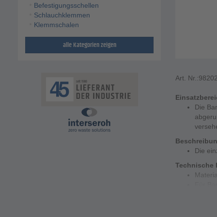
Befestigungsschellen
Schlauchklemmen
Klemmschalen
alle Kategorien zeigen
Art. Nr.:
9820
Einsatzbere
Die Ban
abgeru
verseh
Beschreibu
Die ein
Technische 
Materia
Für Ban