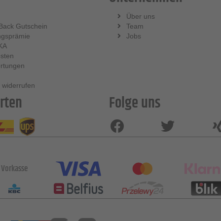
Über uns
Back Gutschein
Team
ngsprämie
Jobs
KA
sten
rtungen
 widerrufen
rten
Folge uns
Vorkasse