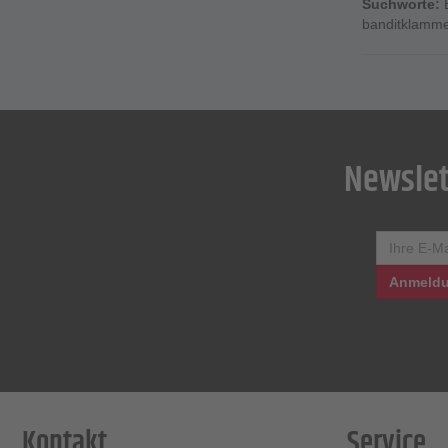
Suchworte:
banditklamme
Newslet
Anmeldu
Kontakt
Service