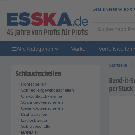
Gratis Versand ab
€
Alle Kategorien
Marken
Vorteilswelten
Startseite
Schlauchschellen
Band-it-Sc
Rohrschellen
per Stück
Schneckengewindeschellen
Ohr-Schlauchklemmen
Spannbackenschellen
Gelenkbolzenschellen
Drahtschellen
Endlosbänder
Schraubschellen
BAND-IT