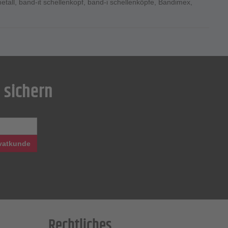
etall
,
band-it schellenkopf
,
band-i schellenköpfe
,
Bandimex
,
 sichern
vatkunde
Rechtliches