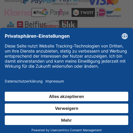
Rechnung
Vorkasse
ESSKA International
new
new
new
Partner & Zertifikate
© 2026 ESSKA.de GmbH. Alle Rechte vorbehalten.