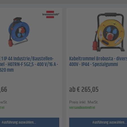
 1 IP 44 Industrie/Baustellen-
Kabeltrommel Brobusta - diver
l - H07RN-F 5G2,5 - 400 V/16 A -
400V - IP44 - Spezialgummi
 320 mm
,66
ab
€
265,05
MwSt.
Preis inkl. MwSt.
rei
versandkostenfrei
Ausführung auswählen...
Ausführung auswählen...