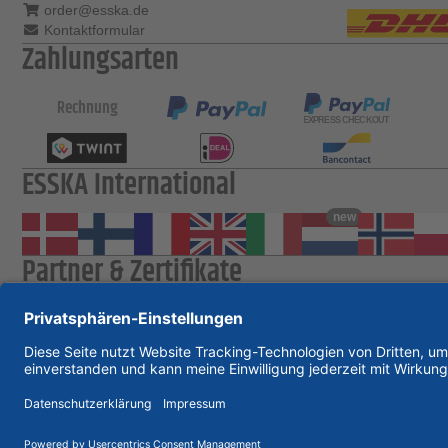
order@esska.de
Kontaktformular
Zahlungsarten
Rechnung
ESSKA International
new
Partner & Zertifikate