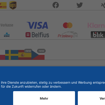
Vorkasse
new
new