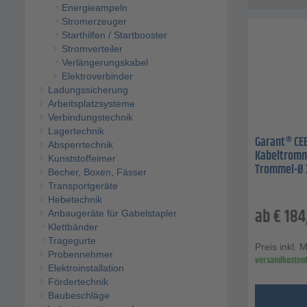
Energieampeln
Stromerzeuger
Starthilfen / Startbooster
Stromverteiler
Verlängerungskabel
Elektroverbinder
Ladungssicherung
Arbeitsplatzsysteme
Verbindungstechnik
Lagertechnik
Garant® CEE
Absperrtechnik
Kabeltromme
Kunststoffeimer
Trommel-Ø
Becher, Boxen, Fässer
Transportgeräte
Hebetechnik
ab
€
184
Anbaugeräte für Gabelstapler
Klettbänder
Tragegurte
Preis inkl. 
Probennehmer
versandkostenf
Elektroinstallation
Fördertechnik
Baubeschläge