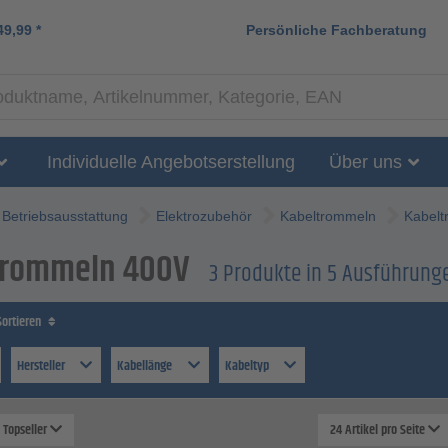
49,99
*
Persönliche Fachberatung
Individuelle Angebotserstellung
Über uns
Betriebsausstattung
Elektrozubehör
Kabeltrommeln
Kabel
trommeln 400V
3 Produkte in 5 Ausführun
Sortieren
Hersteller
Kabellänge
Kabeltyp
: Topseller
24 Artikel pro Seite