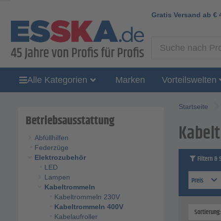
Gratis Versand ab
€
Alle Kategorien
Marken
Vorteilswelten
Startseite
Betriebsausstattung
Kabel
Abfüllhilfen
Federzüge
Elektrozubehör
Filtern & 
LED
Lampen
Preis
Kabeltrommeln
Kabeltrommeln 230V
Kabeltrommeln 400V
Sortierung
Kabelaufroller