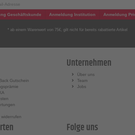
ng Geschäftskunde
Anmeldung Institution
Anmeldung Pri
* ab einem Warenwert von 75€, gilt nicht für bereits rabattierte Artikel
Unternehmen
Über uns
Back Gutschein
Team
ngsprämie
Jobs
KA
sten
rtungen
 widerrufen
rten
Folge uns