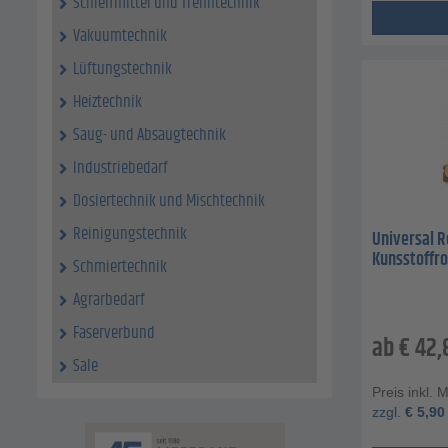
Schleifmittel und Trenntechnik
Vakuumtechnik
Lüftungstechnik
Heiztechnik
Saug- und Absaugtechnik
Industriebedarf
Dosiertechnik und Mischtechnik
Reinigungstechnik
Universal R
Kunsstoffro
Schmiertechnik
Agrarbedarf
Faserverbund
ab
€
42,
Sale
Preis inkl. 
zzgl.
€
5,90