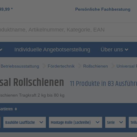
49,99
*
Persönliche Fachberatung
Individuelle Angebotserstellung
Über uns
Betriebsausstattung
Fördertechnik
Rollschienen
Universal 
sal Rollschienen
11 Produkte in 83 Ausfü
lschienen Tragkraft 2 kg bis 80 kg
Sortieren
Bauhöhe Lauffläche
Montage Rolle (Lochreihe)
Serie
Tei