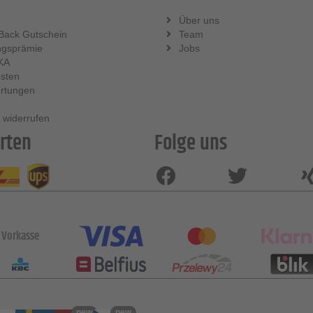
Über uns
Back Gutschein
Team
ngsprämie
Jobs
KA
sten
rtungen
 widerrufen
rten
Folge uns
Vorkasse
new
new