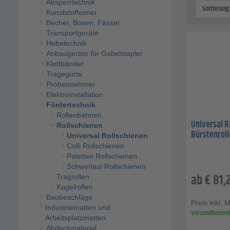
Absperrtechnik
Sortierung
Kunststoffeimer
Becher, Boxen, Fässer
Transportgeräte
Hebetechnik
Anbaugeräte für Gabelstapler
Klettbänder
Tragegurte
Probennehmer
Elektroinstallation
Fördertechnik
Rollenbahnen
Universal R
Rollschienen
Bürstenrolle
Universal Rollschienen
Colli Rollschienen
Paletten Rollschienen
Schwerlast Rollschienen
ab
€
81,
Tragrollen
Kugelrollen
Baubeschläge
Preis inkl. 
Industriematten und
versandkostenf
Arbeitsplatzmatten
Abdeckmaterial