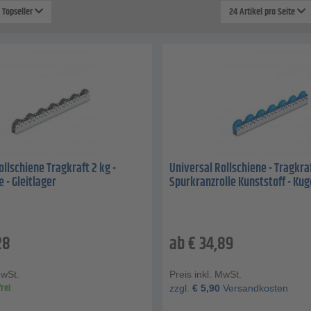
: Topseller
24 Artikel pro Seite
ollschiene Tragkraft 2 kg -
Universal Rollschiene - Tragkraf
 - Gleitlager
Spurkranzrolle Kunststoff - Kug
28
ab
€
34,89
MwSt.
Preis inkl. MwSt.
rei
zzgl.
€
5,90
Versandkosten