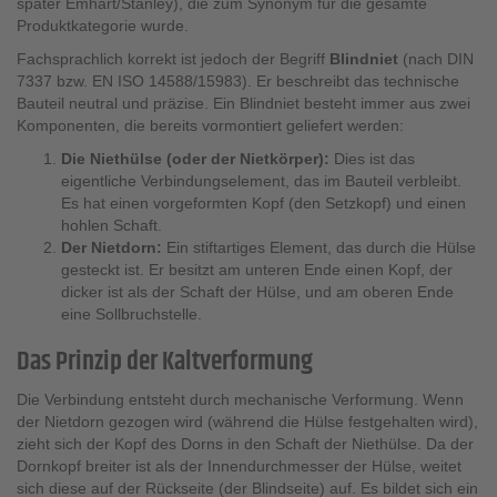
später Emhart/Stanley), die zum Synonym für die gesamte
Produktkategorie wurde.
Fachsprachlich korrekt ist jedoch der Begriff
Blindniet
(nach DIN
7337 bzw. EN ISO 14588/15983). Er beschreibt das technische
Bauteil neutral und präzise. Ein Blindniet besteht immer aus zwei
Komponenten, die bereits vormontiert geliefert werden:
Die Niethülse (oder der Nietkörper):
Dies ist das
eigentliche Verbindungselement, das im Bauteil verbleibt.
Es hat einen vorgeformten Kopf (den Setzkopf) und einen
hohlen Schaft.
Der Nietdorn:
Ein stiftartiges Element, das durch die Hülse
gesteckt ist. Er besitzt am unteren Ende einen Kopf, der
dicker ist als der Schaft der Hülse, und am oberen Ende
eine Sollbruchstelle.
Das Prinzip der Kaltverformung
Die Verbindung entsteht durch mechanische Verformung. Wenn
der Nietdorn gezogen wird (während die Hülse festgehalten wird),
zieht sich der Kopf des Dorns in den Schaft der Niethülse. Da der
Dornkopf breiter ist als der Innendurchmesser der Hülse, weitet
sich diese auf der Rückseite (der Blindseite) auf. Es bildet sich ein