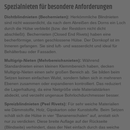
Spezialnieten für besondere Anforderungen
Dichtblindnieten (Bechernieten):
Herkömmliche Blindnieten
sind nicht wasserdicht, da nach dem Abreißen des Dorns ein Loch
durch die Hülse verbleibt (bzw. der Restdorn nicht dicht
abschließt). Bechernieten (Closed End Rivets) haben eine
becherförmige, unten geschlossene Hülse. Der Dornkopf ist im
Inneren gefangen. Sie sind luft- und wasserdicht und ideal für
Behälterbau oder Fassaden.
Multigrip-Nieten (Mehrbereichsnieten):
Während
Standardnieten einen kleinen Klemmbereich haben, decken
Multigrip-Nieten einen sehr großen Bereich ab. Sie bilden beim
Setzen keinen einfachen Wulst, sondern falten sich in mehreren
Ebenen zusammen oder expandieren kontrolliert. Das reduziert
die Lagerhaltung, da eine Nietgröße viele Materialstärken
abdeckt, und verzeiht ungenaue Bohrlochdurchmesser besser.
Spreizblindnieten (Peel Rivets):
Für sehr weiche Materialien
wie Dämmstoffe, Holz, Gipskarton oder Kunststoffe. Beim Setzen
schält sich die Hülse in vier "Bananenschalen" auf, anstatt sich
nur zu verdicken. Diese breite Auflage auf der Rückseite
(Blindseite) verhindert, dass der Niet einfach durch das weiche