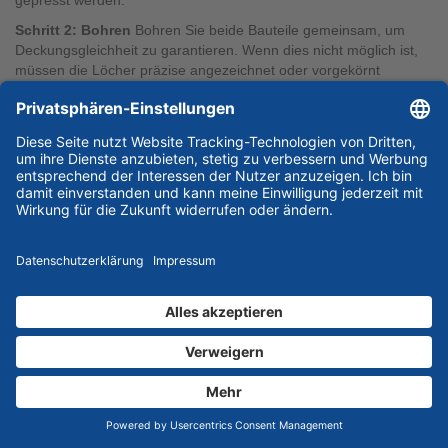
gepresst werden.
Schritt 2: Bohren
Bohren Sie beide Bauteile gemeinsam, um
Deckungsgleichheit zu garantieren. Wenn dies nicht möglich ist,
müssen die Löcher präzise angezeichnet oder vorgekörnt
werden. Nutzen Sie den korrekten Bohrdurchmesser (siehe
oben).
Schritt 3: Entgraten
Ein oft vergessener, aber kritischer Schritt.
Entgraten Sie die Bohrlöcher auf beiden Seiten. Ein Grat
zwischen den Blechen wirkt wie ein Abstandshalter und verhindert
eine feste Verbindung. Ein Grat unter dem Setzkopf verhindert,
dass der Niet plan aufliegt.
Schritt 4: Niet einführen
Stecken Sie den Niet durch das Loch.
Der Kopf muss bündig auf dem Material aufliegen. Wenn er
klemmt, nicht mit dem Hammer nachhelfen (Verformungsgefahr!),
sondern das Loch nachbohren.
Schritt 5: Setzvorgang
Schieben Sie das Mundstück der
Blindnietzange bis zum Anschlag auf den Nietdorn. Betätigen Sie
das Werkzeug.
Bei Handzangen: Drücken Sie die Griffe zusammen.
Gegebenenfalls müssen Sie mehrmals „nachfassen“