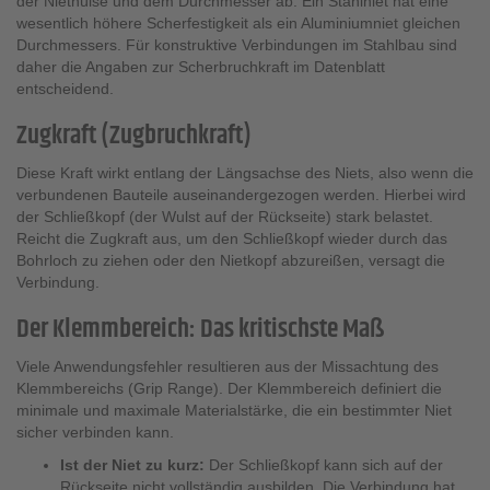
der Niethülse und dem Durchmesser ab. Ein Stahlniet hat eine
wesentlich höhere Scherfestigkeit als ein Aluminiumniet gleichen
Durchmessers. Für konstruktive Verbindungen im Stahlbau sind
daher die Angaben zur Scherbruchkraft im Datenblatt
entscheidend.
Zugkraft (Zugbruchkraft)
Diese Kraft wirkt entlang der Längsachse des Niets, also wenn die
verbundenen Bauteile auseinandergezogen werden. Hierbei wird
der Schließkopf (der Wulst auf der Rückseite) stark belastet.
Reicht die Zugkraft aus, um den Schließkopf wieder durch das
Bohrloch zu ziehen oder den Nietkopf abzureißen, versagt die
Verbindung.
Der Klemmbereich: Das kritischste Maß
Viele Anwendungsfehler resultieren aus der Missachtung des
Klemmbereichs (Grip Range). Der Klemmbereich definiert die
minimale und maximale Materialstärke, die ein bestimmter Niet
sicher verbinden kann.
Ist der Niet zu kurz:
Der Schließkopf kann sich auf der
Rückseite nicht vollständig ausbilden. Die Verbindung hat