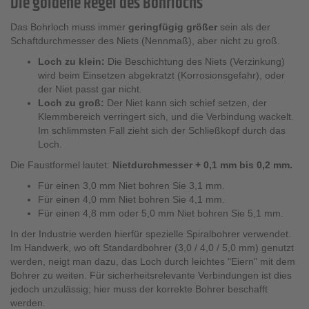
Die goldene Regel des Bohrlochs
Das Bohrloch muss immer
geringfügig größer
sein als der
Schaftdurchmesser des Niets (Nennmaß), aber nicht zu groß.
Loch zu klein:
Die Beschichtung des Niets (Verzinkung)
wird beim Einsetzen abgekratzt (Korrosionsgefahr), oder
der Niet passt gar nicht.
Loch zu groß:
Der Niet kann sich schief setzen, der
Klemmbereich verringert sich, und die Verbindung wackelt.
Im schlimmsten Fall zieht sich der Schließkopf durch das
Loch.
Die Faustformel lautet:
Nietdurchmesser + 0,1 mm bis 0,2 mm.
Für einen 3,0 mm Niet bohren Sie 3,1 mm.
Für einen 4,0 mm Niet bohren Sie 4,1 mm.
Für einen 4,8 mm oder 5,0 mm Niet bohren Sie 5,1 mm.
In der Industrie werden hierfür spezielle Spiralbohrer verwendet.
Im Handwerk, wo oft Standardbohrer (3,0 / 4,0 / 5,0 mm) genutzt
werden, neigt man dazu, das Loch durch leichtes "Eiern" mit dem
Bohrer zu weiten. Für sicherheitsrelevante Verbindungen ist dies
jedoch unzulässig; hier muss der korrekte Bohrer beschafft
werden.