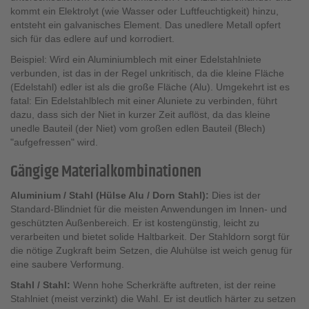
kommt ein Elektrolyt (wie Wasser oder Luftfeuchtigkeit) hinzu,
entsteht ein galvanisches Element. Das unedlere Metall opfert
sich für das edlere auf und korrodiert.
Beispiel: Wird ein Aluminiumblech mit einer Edelstahlniete
verbunden, ist das in der Regel unkritisch, da die kleine Fläche
(Edelstahl) edler ist als die große Fläche (Alu). Umgekehrt ist es
fatal: Ein Edelstahlblech mit einer Aluniete zu verbinden, führt
dazu, dass sich der Niet in kurzer Zeit auflöst, da das kleine
unedle Bauteil (der Niet) vom großen edlen Bauteil (Blech)
"aufgefressen" wird.
Gängige Materialkombinationen
Aluminium / Stahl (Hülse Alu / Dorn Stahl):
Dies ist der
Standard-Blindniet für die meisten Anwendungen im Innen- und
geschützten Außenbereich. Er ist kostengünstig, leicht zu
verarbeiten und bietet solide Haltbarkeit. Der Stahldorn sorgt für
die nötige Zugkraft beim Setzen, die Aluhülse ist weich genug für
eine saubere Verformung.
Stahl / Stahl:
Wenn hohe Scherkräfte auftreten, ist der reine
Stahlniet (meist verzinkt) die Wahl. Er ist deutlich härter zu setzen