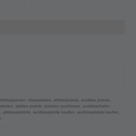
abblaspistolen
,
blaspistolen
,
abblaspistole
,
ausblas pistole
,
istolen
,
abblas pistole
,
pistolen ausblasen
,
ausblasehahn
,
n
,
abblasepistole
,
ausblaspistole kaufen
,
ausblaspistole kaufen
,
n