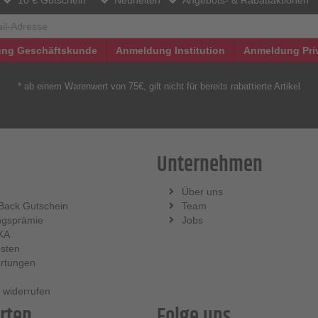
ng Geschäftskunde
Anmeldung Institution
Anmeldung Pri
* ab einem Warenwert von 75€, gilt nicht für bereits rabattierte Artikel
Unternehmen
Über uns
Back Gutschein
Team
ngsprämie
Jobs
KA
sten
rtungen
 widerrufen
rten
Folge uns