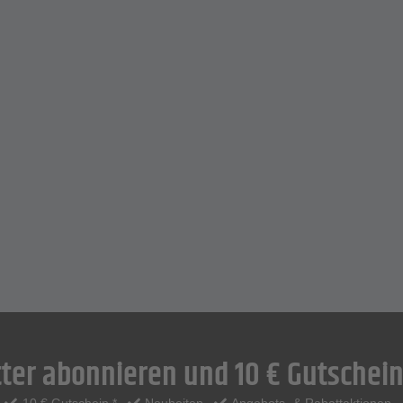
ter abonnieren und 10 € Gutschein
10 € Gutschein *
Neuheiten
Angebots- & Rabattaktionen