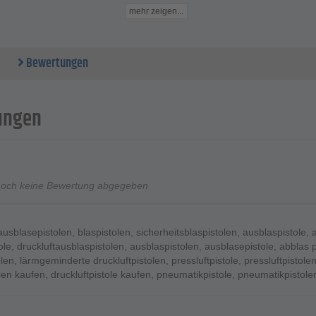
beitsdruck - 6,3 bar
mehr zeigen...
chlänge - 4 Meter
ungen - 360 mm x 150 mm x 24 mm
 . 0,31 kg
Bewertungen
ungen
noch keine Bewertung abgegeben
ausblasepistolen
,
blaspistolen
,
sicherheitsblaspistolen
,
ausblaspistole
,
ole
,
druckluftausblaspistolen
,
ausblaspistolen
,
ausblasepistole
,
abblas p
olen
,
lärmgeminderte druckluftpistolen
,
pressluftpistole
,
pressluftpistole
olen kaufen
,
druckluftpistole kaufen
,
pneumatikpistole
,
pneumatikpistole