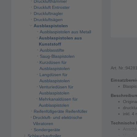
Drucklufthämmer
Druckluft Entroster
Druckluftnagler
Druckluftsägen
Ausblaspistolen
Ausblaspistolen aus Metall
Ausblaspistolen aus
Kunststoff
Ausblasstifte
Saug-Blaspistolen
Kurzdüsen für
Art. Nr.:
9428
Ausblaspistolen
Langdüsen für
Einsatzbere
Ausblaspistolen
Blaspis
Venturiedüsen für
Ausblaspistolen
Beschreibu
Mehrkanaldüsen für
Origin
Ausblaspistolen
drucklu
Reifenfüllgeräte Reifenfüller
inkl. 4
Druckluft- und elektrische
Technische 
Vibratoren
Anschl
Sondergeräte
Min. S
Schlauchaufroller