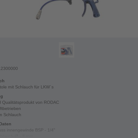
12300000
ich
tole mit Schlauch für LKW´s
ng
al Qualitätsprodukt von RODAC
ftbetrieben
 m Schlauch
Daten
uss innengewinde BSP - 1/4"
chlauch-Ø - 8 mm