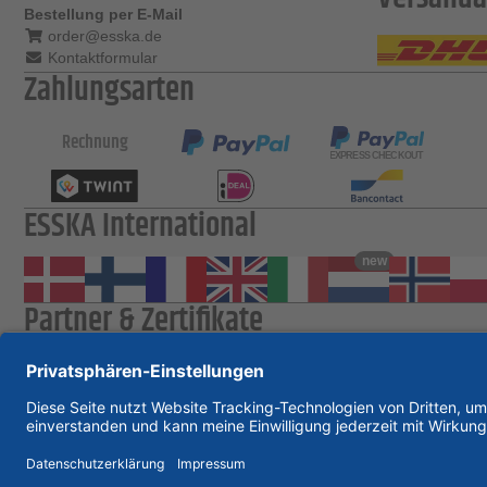
Bestellung per E-Mail
order@esska.de
Kontaktformular
Zahlungsarten
Rechnung
ESSKA International
new
Partner & Zertifikate