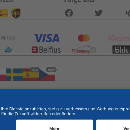
Vorkasse
new
new