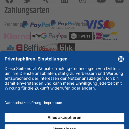
Zahlungsarten
Rechnung
Vorkasse
ESSKA International
new
new
new
Partner & Zertifikate