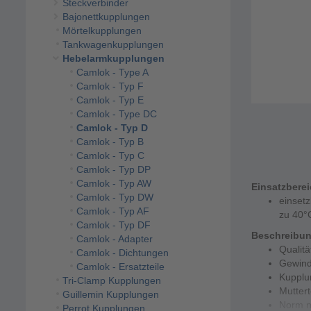
Steckverbinder
Bajonettkupplungen
Mörtelkupplungen
Tankwagenkupplungen
Hebelarmkupplungen
Camlok - Type A
Camlok - Typ F
Camlok - Typ E
Camlok - Type DC
Camlok - Typ D
Camlok - Typ B
Camlok - Typ C
Camlok - Typ DP
Camlok - Typ AW
Einsatzbere
Camlok - Typ DW
einset
Camlok - Typ AF
zu 40°
Camlok - Typ DF
Beschreibu
Camlok - Adapter
Qualit
Camlok - Dichtungen
Gewind
Camlok - Ersatzteile
Kupplu
Tri-Clamp Kupplungen
Muttert
Guillemin Kupplungen
Norm n
Perrot Kupplungen