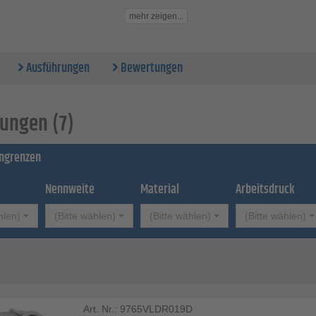
iedene Ausführungen
mehr zeigen...
Daten
l - Edelstahl
Ausführungen
Bewertungen
ungen (7)
ingrenzen
Nennweite
Material
Arbeitsdruck
hlen)
(Bitte wählen)
(Bitte wählen)
(Bitte wählen)
Art. Nr.: 9765VLDR019D