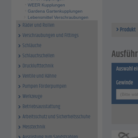
versch
WEER Kupplungen
Gardena Gartenkupplungen
Technische 
Lebensmittel Verschraubungen
Materia
Räder und Rollen
Produkt
Verschraubungen und Fittings
Schläuche
Ausführ
Schlauchschellen
Drucklufttechnik
Auswahl e
Ventile und Hähne
Gewinde
Pumpen Förderpumpen
(Bitte wä
Werkzeuge
Betriebsausstattung
Arbeitsschutz und Sicherheitsschuhe
Messtechnik
Ausrüstung zum Sandstrahlen