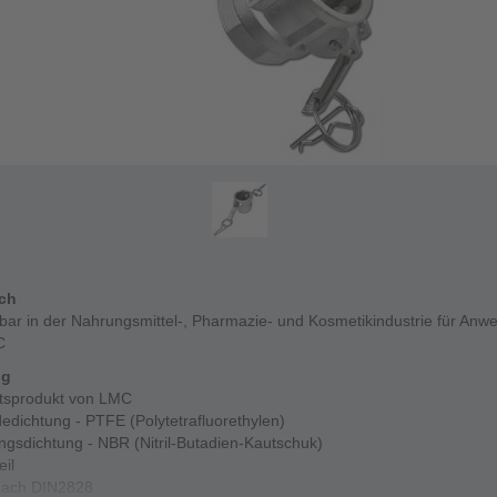
ich
zbar in der Nahrungsmittel-, Pharmazie- und Kosmetikindustrie für Anw
C
ng
ätsprodukt von LMC
edichtung - PTFE (Polytetrafluorethylen)
ngsdichtung - NBR (Nitril-Butadien-Kautschuk)
eil
ach DIN2828