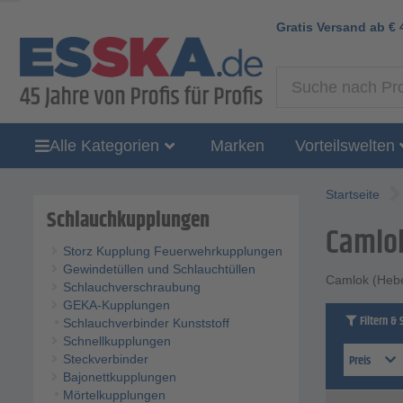
Gratis Versand ab
€
Alle Kategorien
Marken
Vorteilswelten
Startseite
Schlauchkupplungen
Camlok
Storz Kupplung Feuerwehrkupplungen
Gewindetüllen und Schlauchtüllen
Camlok (Hebe
Schlauchverschraubung
GEKA-Kupplungen
Filtern & 
Schlauchverbinder Kunststoff
Schnellkupplungen
Preis
Steckverbinder
Bajonettkupplungen
Mörtelkupplungen