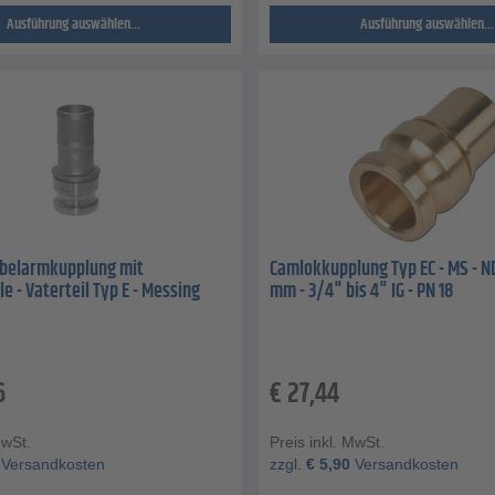
Ausführung auswählen...
Ausführung auswählen...
belarmkupplung mit
Camlokkupplung Typ EC - MS - ND
e - Vaterteil Typ E - Messing
mm - 3/4" bis 4" IG - PN 18
6
€
27,44
MwSt.
Preis inkl. MwSt.
Versandkosten
zzgl.
€
5,90
Versandkosten