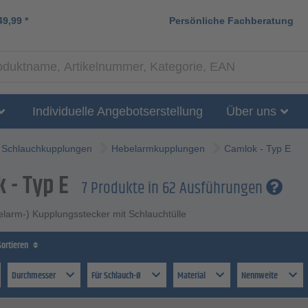
49,99
*
Persönliche Fachberatung
Individuelle Angebotserstellung
Über uns
Schlauchkupplungen
Hebelarmkupplungen
Camlok - Typ E
 - Typ E
7 Produkte in 62 Ausführungen
larm-) Kupplungsstecker mit Schlauchtülle
Sortieren
Durchmesser
Für Schlauch-Ø
Material
Nennweite