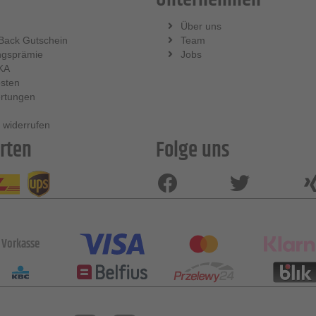
Über uns
Back Gutschein
Team
ngsprämie
Jobs
KA
sten
rtungen
 widerrufen
rten
Folge uns
Vorkasse