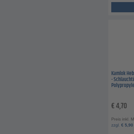
Kamlok Hebe
- Schlaucht
Polypropyl
€
4,70
Preis inkl. 
zzgl.
€
5,90